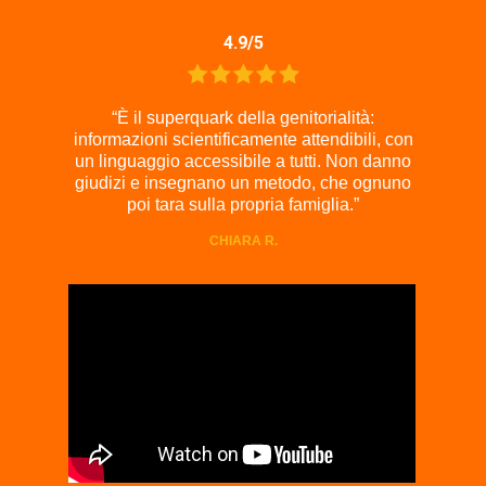
4.9/5
rnate e
“È il superquark della genitorialità:
“Una 
della
informazioni scientificamente attendibili, con
casa 
! Lo
un linguaggio accessibile a tutti. Non danno
nuovi e
contro,
giudizi e insegnano un metodo, che ognuno
alla po
poi tara sulla propria famiglia.”
CHIARA R.