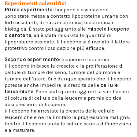
Esperimenti scientifici
Primo esperimento
: licopene e ossidazione
Sono state messe a contatto lipoproteine umane con
forti ossidanti, di natura chimica, biochimica e
biologica. È stato poi aggiunto alle
miscele licopene
o carotene
, ed è stata misurata la quantità di
lipoproteine ossidate. Il licopene si è rivelato il fattore
protettivo contro l’ossidazione più efficace.
Secondo esperimento
: licopene e leucemie
Il licopene inibisce la crescita e la proliferazione di
cellule di tumore del seno, tumore del polmone e
tumore dell’utero. Si è dunque sperato che il licopene
potesse anche impedire la crescita delle
cellule
leucemiche
. Sono stati quindi aggiunti a vari flaconi
di coltura di cellule della leucemia promielocitica
dosi crescenti di licopene.
Il licopene ha arrestato la crescita delle cellule
leucemiche e ne ha limitato la progressione maligna.
Inoltre il licopene aiuta le cellule sane a differenziarsi
e a maturare.