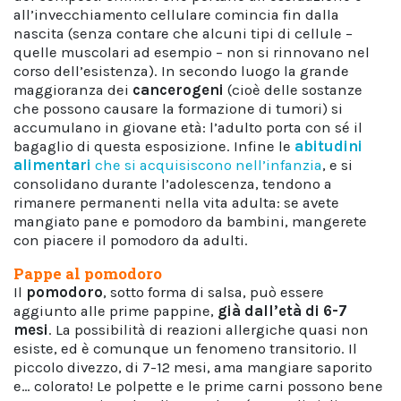
all’invecchiamento cellulare comincia fin dalla
nascita (senza contare che alcuni tipi di cellule –
quelle muscolari ad esempio – non si rinnovano nel
corso dell’esistenza). In secondo luogo la grande
maggioranza dei
cancerogeni
(cioè delle sostanze
che possono causare la formazione di tumori) si
accumulano in giovane età: l’adulto porta con sé il
bagaglio di questa esposizione. Infine le
abitudini
alimentari
che si acquisiscono nell’infanzia
, e si
consolidano durante l’adolescenza, tendono a
rimanere permanenti nella vita adulta: se avete
mangiato pane e pomodoro da bambini, mangerete
con piacere il pomodoro da adulti.
Pappe al pomodoro
Il
pomodoro
, sotto forma di salsa, può essere
aggiunto alle prime pappine,
già dall’età di
6-7
mesi
. La possibilità di reazioni allergiche quasi non
esiste, ed è comunque un fenomeno transitorio. Il
piccolo divezzo, di 7-12 mesi, ama mangiare saporito
e… colorato! Le polpette e le prime carni possono bene