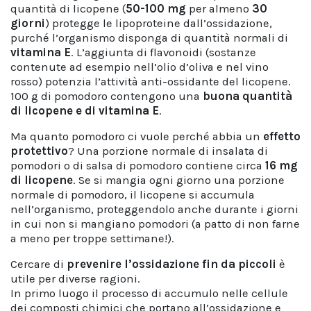
quantità di licopene (
50-100 mg
per almeno
30
giorni
) protegge le lipoproteine dall’ossidazione,
purché l’organismo disponga di quantità normali di
vitamina E
. L’aggiunta di flavonoidi (sostanze
contenute ad esempio nell’olio d’oliva e nel vino
rosso) potenzia l’attività anti-ossidante del licopene.
100 g di pomodoro contengono una
buona quantità
di licopene e di vitamina E
.
Ma quanto pomodoro ci vuole perché abbia un
effetto
protettivo
? Una porzione normale di insalata di
pomodori o di salsa di pomodoro contiene circa
16 mg
di licopene
. Se si mangia ogni giorno una porzione
normale di pomodoro, il licopene si accumula
nell’organismo, proteggendolo anche durante i giorni
in cui non si mangiano pomodori (a patto di non farne
a meno per troppe settimane!).
Cercare di
prevenire l’ossidazione fin da piccoli
è
utile per diverse ragioni.
In primo luogo il processo di accumulo nelle cellule
dei composti chimici che portano all’ossidazione e