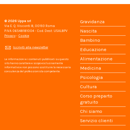
© 2026
Uppa srl
Gravidanza
Via E. Q. Visconti 8, 00193 Roma
Nascita
P.IVA 06548181004 - Cod. Dest: USAL8PV
Privacy
-
Cookie
Bambino
Iscriviti alla newsletter
Educazione
Alimentazione
Le informazioni e i contenuti pubblicati su questo
sito hanno carattere e scopo esclusivamente
Medicina
informativo e non possono sostituire la necessaria
consulenza del professionista competente.
Psicologia
Cultura
Corso preparto
gratuito
Chi siamo
Servizio clienti