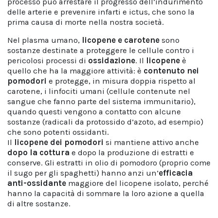
processo può arrestare il progresso dell’indurimento
delle arterie e prevenire infarti e ictus, che sono la
prima causa di morte nella nostra società.
Nel plasma umano,
licopene e carotene
sono
sostanze destinate a proteggere le cellule contro i
pericolosi processi di
ossidazione
. Il
licopene
è
quello che ha la maggiore attività: è
contenuto nei
pomodori
e protegge, in misura doppia rispetto al
carotene, i linfociti umani (cellule contenute nel
sangue che fanno parte del sistema immunitario),
quando questi vengono a contatto con alcune
sostanze (radicali da protossido d’azoto, ad esempio)
che sono potenti ossidanti.
Il
licopene dei pomodori
si mantiene attivo anche
dopo la cottura
e dopo la produzione di estratti e
conserve. Gli estratti in olio di pomodoro (proprio come
il sugo per gli spaghetti) hanno anzi un’
efficacia
anti-ossidante
maggiore del licopene isolato, perché
hanno la capacità di sommare la loro azione a quella
di altre sostanze.