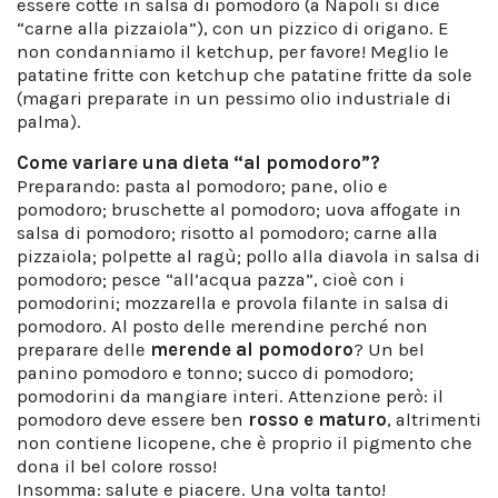
essere cotte in salsa di pomodoro (a Napoli si dice
“carne alla pizzaiola”), con un pizzico di origano. E
non condanniamo il ketchup, per favore! Meglio le
patatine fritte con ketchup che patatine fritte da sole
(magari preparate in un pessimo olio industriale di
palma).
Come variare una dieta “al pomodoro”?
Preparando: pasta al pomodoro; pane, olio e
pomodoro; bruschette al pomodoro; uova affogate in
salsa di pomodoro; risotto al pomodoro; carne alla
pizzaiola; polpette al ragù; pollo alla diavola in salsa di
pomodoro; pesce “all’acqua pazza”, cioè con i
pomodorini; mozzarella e provola filante in salsa di
pomodoro. Al posto delle merendine perché non
preparare delle
merende al pomodoro
? Un bel
panino pomodoro e tonno; succo di pomodoro;
pomodorini da mangiare interi. Attenzione però: il
pomodoro deve essere ben
rosso e maturo
, altrimenti
non contiene licopene, che è proprio il pigmento che
dona il bel colore rosso!
Insomma: salute e piacere. Una volta tanto!