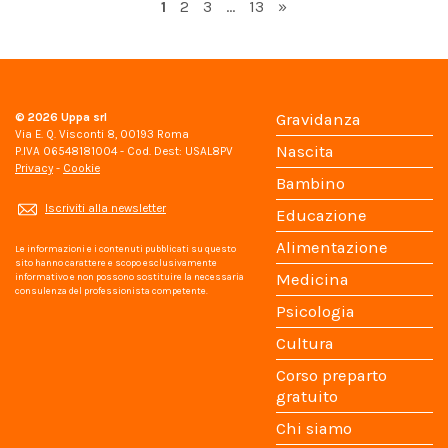
Page
Page
Page
Page
1
2
3
…
13
»
© 2026
Uppa srl
Gravidanza
Via E. Q. Visconti 8, 00193 Roma
Nascita
P.IVA 06548181004 - Cod. Dest: USAL8PV
Privacy
-
Cookie
Bambino
Iscriviti alla newsletter
Educazione
Alimentazione
Le informazioni e i contenuti pubblicati su questo
sito hanno carattere e scopo esclusivamente
Medicina
informativo e non possono sostituire la necessaria
consulenza del professionista competente.
Psicologia
Cultura
Corso preparto
gratuito
Chi siamo