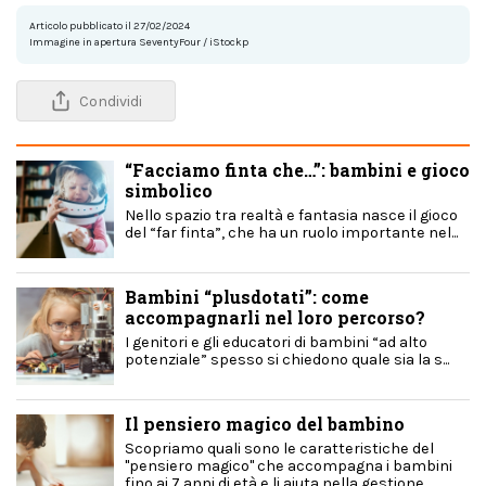
Articolo pubblicato il 27/02/2024
Immagine in apertura SeventyFour / iStockp
Condividi
“Facciamo finta che…”: bambini e gioco
simbolico
Nello spazio tra realtà e fantasia nasce il gioco
del “far finta”, che ha un ruolo importante nel...
Bambini “plusdotati”: come
accompagnarli nel loro percorso?
I genitori e gli educatori di bambini “ad alto
potenziale” spesso si chiedono quale sia la s...
Il pensiero magico del bambino
Scopriamo quali sono le caratteristiche del
"pensiero magico" che accompagna i bambini
fino ai 7 anni di età e li aiuta nella gestione