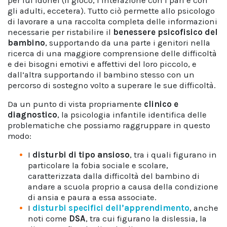
per lui idonei (il gioco, l’interazione con i pari e con
gli adulti, eccetera). Tutto ciò permette allo psicologo
di lavorare a una raccolta completa delle informazioni
necessarie per ristabilire il
benessere psicofisico del
bambino
, supportando da una parte i genitori nella
ricerca di una maggiore comprensione delle difficoltà
e dei bisogni emotivi e affettivi del loro piccolo, e
dall’altra supportando il bambino stesso con un
percorso di sostegno volto a superare le sue difficoltà.
Da un punto di vista propriamente
clinico e
diagnostico
, la psicologia infantile identifica delle
problematiche che possiamo raggruppare in questo
modo:
I
disturbi di tipo ansioso
, tra i quali figurano in
particolare la fobia sociale e scolare,
caratterizzata dalla difficoltà del bambino di
andare a scuola proprio a causa della condizione
di ansia e paura a essa associate.
I
disturbi specifici dell’apprendimento
, anche
noti come
DSA
, tra cui figurano la dislessia, la