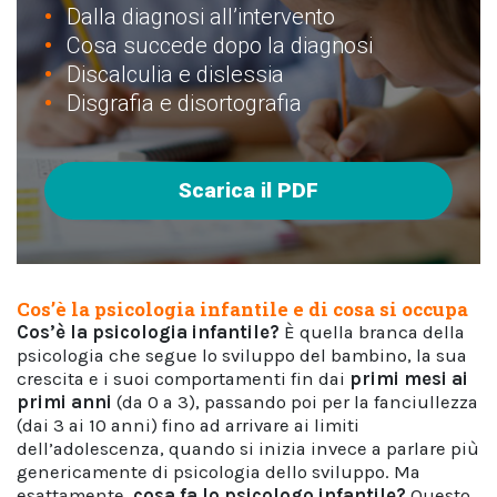
Dalla diagnosi all’intervento
Cosa succede dopo la diagnosi
Discalculia e dislessia
Disgrafia e disortografia
Scarica il PDF
Cos’è la psicologia infantile e di cosa si occupa
Cos’è la psicologia infantile?
È quella branca della
psicologia che segue lo sviluppo del bambino, la sua
crescita e i suoi comportamenti fin dai
primi mesi ai
primi anni
(da 0 a 3), passando poi per la fanciullezza
(dai 3 ai 10 anni) fino ad arrivare ai limiti
dell’adolescenza, quando si inizia invece a parlare più
genericamente di psicologia dello sviluppo. Ma
esattamente,
cosa fa lo psicologo infantile?
Questo