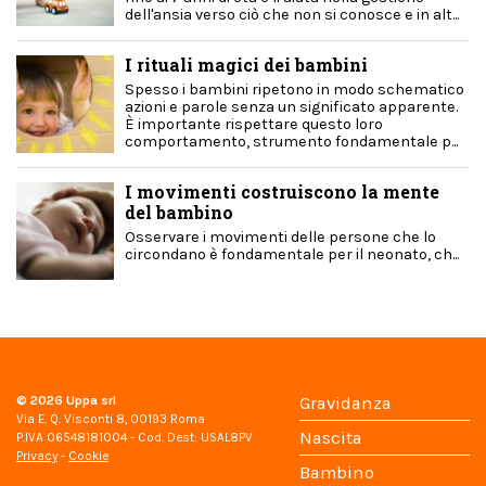
dell'ansia verso ciò che non si conosce e in alt...
I rituali magici dei bambini
Spesso i bambini ripetono in modo schematico
azioni e parole senza un significato apparente.
È importante rispettare questo loro
comportamento, strumento fondamentale p...
I movimenti costruiscono la mente
del bambino
Osservare i movimenti delle persone che lo
circondano è fondamentale per il neonato, ch...
© 2026
Uppa srl
Gravidanza
Via E. Q. Visconti 8, 00193 Roma
Nascita
P.IVA 06548181004 - Cod. Dest: USAL8PV
Privacy
-
Cookie
Bambino