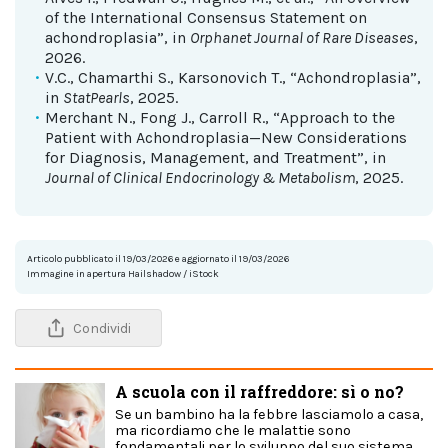
of the International Consensus Statement on
achondroplasia”, in
Orphanet Journal of Rare Diseases
,
2026.
V.C., Chamarthi S., Karsonovich T., “Achondroplasia”,
in
StatPearls
, 2025.
Merchant N., Fong J., Carroll R., “Approach to the
Patient with Achondroplasia—New Considerations
for Diagnosis, Management, and Treatment”, in
Journal of Clinical Endocrinology & Metabolism
, 2025.
Articolo pubblicato il 19/03/2026 e aggiornato il 19/03/2026
Immagine in apertura Hailshadow / iStock
Condividi
A scuola con il raffreddore: sì o no?
Se un bambino ha la febbre lasciamolo a casa,
ma ricordiamo che le malattie sono
fondamentali per lo sviluppo del suo sistema