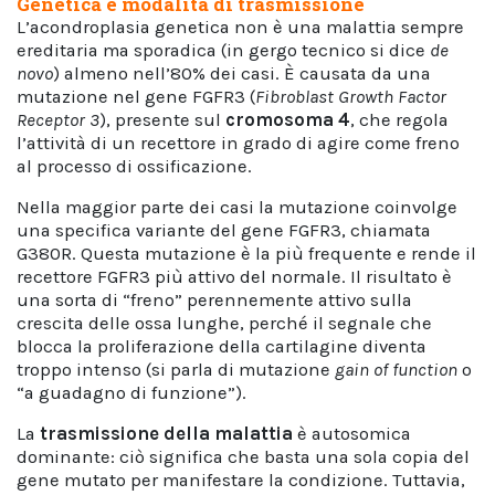
Genetica e modalità di trasmissione
L’acondroplasia genetica non è una malattia sempre
ereditaria ma sporadica (in gergo tecnico si dice
de
novo
) almeno nell’80% dei casi. È causata da una
mutazione nel gene FGFR3 (
Fibroblast Growth Factor
Receptor 3
), presente sul
cromosoma
4
, che regola
l’attività di un recettore in grado di agire come freno
al processo di ossificazione.
Nella maggior parte dei casi la mutazione coinvolge
una specifica variante del gene FGFR3, chiamata
G380R. Questa mutazione è la più frequente e rende il
recettore FGFR3 più attivo del normale. Il risultato è
una sorta di “freno” perennemente attivo sulla
crescita delle ossa lunghe, perché il segnale che
blocca la proliferazione della cartilagine diventa
troppo intenso (si parla di mutazione
gain of function
o
“a guadagno di funzione”).
La
trasmissione della malattia
è autosomica
dominante: ciò significa che basta una sola copia del
gene mutato per manifestare la condizione. Tuttavia,