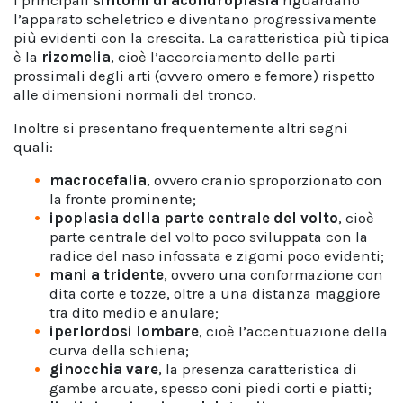
I principali
sintomi di acondroplasia
riguardano
l’apparato scheletrico e diventano progressivamente
più evidenti con la crescita. La caratteristica più tipica
è la
rizomelia
, cioè l’accorciamento delle parti
prossimali degli arti (ovvero omero e femore) rispetto
alle dimensioni normali del tronco.
Inoltre si presentano frequentemente altri segni
quali:
macrocefalia
, ovvero cranio sproporzionato con
la fronte prominente;
ipoplasia della parte centrale del volto
, cioè
parte centrale del volto poco sviluppata con la
radice del naso infossata e zigomi poco evidenti;
mani a tridente
, ovvero una conformazione con
dita corte e tozze, oltre a una distanza maggiore
tra dito medio e anulare;
iperlordosi lombare
, cioè l’accentuazione della
curva della schiena;
ginocchia vare
, la presenza caratteristica di
gambe arcuate, spesso coni piedi corti e piatti;