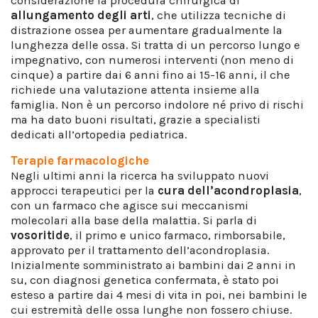
considerazione la procedura chirurgica di
allungamento degli arti
, che utilizza tecniche di
distrazione ossea per aumentare gradualmente la
lunghezza delle ossa. Si tratta di un percorso lungo e
impegnativo, con numerosi interventi (non meno di
cinque) a partire dai 6 anni fino ai 15-16 anni, il che
richiede una valutazione attenta insieme alla
famiglia. Non è un percorso indolore né privo di rischi
ma ha dato buoni risultati, grazie a specialisti
dedicati all’ortopedia pediatrica.
Terapie farmacologiche
Negli ultimi anni la ricerca ha sviluppato nuovi
approcci terapeutici per la
cura dell’acondroplasia
,
con un farmaco che agisce sui meccanismi
molecolari alla base della malattia. Si parla di
vosoritide
, il primo e unico farmaco, rimborsabile,
approvato per il trattamento dell’acondroplasia.
Inizialmente somministrato ai bambini dai 2 anni in
su, con diagnosi genetica confermata, è stato poi
esteso a partire dai 4 mesi di vita in poi, nei bambini le
cui estremità delle ossa lunghe non fossero chiuse.