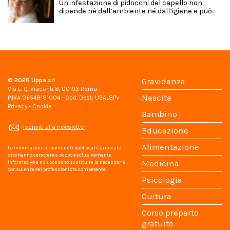
Un'infestazione di pidocchi del capello non
dipende né dall’ambiente né dall’igiene e può...
© 2026
Uppa srl
Gravidanza
Via E. Q. Visconti 8, 00193 Roma
Nascita
P.IVA 06548181004 - Cod. Dest: USAL8PV
Privacy
-
Cookie
Bambino
Iscriviti alla newsletter
Educazione
Alimentazione
Le informazioni e i contenuti pubblicati su questo
sito hanno carattere e scopo esclusivamente
Medicina
informativo e non possono sostituire la necessaria
consulenza del professionista competente.
Psicologia
Cultura
Corso preparto
gratuito