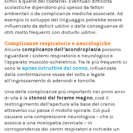
simili a quelle dei coetanei. Eventuali difficoltà
scolastiche dipendono più spesso da fattori
ambientali o da complicanze mediche associate. Ad
esempio lo sviluppo del linguaggio potrebbe essere
influenzato da deficit uditivi o dalle conseguenze di
otiti molto frequenti con disturbi uditivi.
Complicanze respiratorie e neurologiche
Alcune
complicanze dell’acondroplasia
possono
riguardare i sistemi respiratorio e neurologico e
l’apparato muscolo-scheletrico. Tra le più frequenti ci
sono le
apnee ostruttive del sonno
, influenzate
dalla conformazione ossea del volto e legate
all’ingrossamento di adenoidi e tonsille.
Una delle complicanze più importanti nei primi anni
di vita è la
stenosi del forame magno
, cioè il
restringimento dell’apertura alla base del cranio
attraverso cui passa il midollo spinale. Ciò può
causare una compressione neurologica – che si
associa a una mielopatia cervicale – in
corrispondenza dei centri respiratori e richiede un