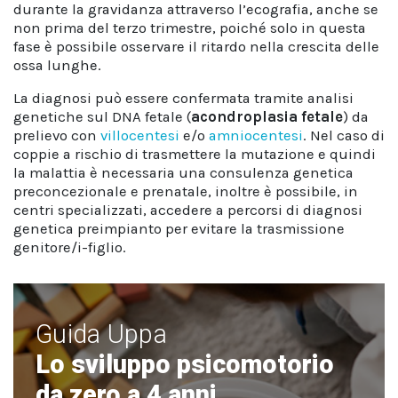
durante la gravidanza attraverso l’ecografia, anche se
non prima del terzo trimestre, poiché solo in questa
fase è possibile osservare il ritardo nella crescita delle
ossa lunghe.
La diagnosi può essere confermata tramite analisi
genetiche sul DNA fetale (
acondroplasia fetale
) da
prelievo con
villocentesi
e/o
amniocentesi
. Nel caso di
coppie a rischio di trasmettere la mutazione e quindi
la malattia è necessaria una consulenza genetica
preconcezionale e prenatale, inoltre è possibile, in
centri specializzati, accedere a percorsi di diagnosi
genetica preimpianto per evitare la trasmissione
genitore/i-figlio.
Guida Uppa
Lo sviluppo psicomotorio
da zero a 4 anni