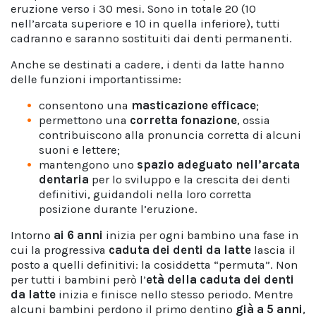
eruzione verso i 30 mesi. Sono in totale 20 (10
nell’arcata superiore e 10 in quella inferiore), tutti
cadranno e saranno sostituiti dai denti permanenti.
Anche se destinati a cadere, i denti da latte hanno
delle funzioni importantissime:
consentono una
masticazione efficace
;
permettono una
corretta fonazione
, ossia
contribuiscono alla pronuncia corretta di alcuni
suoni e lettere;
mantengono uno
spazio adeguato nell’arcata
dentaria
per lo sviluppo e la crescita dei denti
definitivi, guidandoli nella loro corretta
posizione durante l’eruzione.
Intorno
ai 6 anni
inizia per ogni bambino una fase in
cui la progressiva
caduta dei denti da latte
lascia il
posto a quelli definitivi: la cosiddetta “permuta”. Non
per tutti i bambini però l’
età della caduta dei denti
da latte
inizia e finisce nello stesso periodo. Mentre
alcuni bambini perdono il primo dentino
già a 5 anni
,