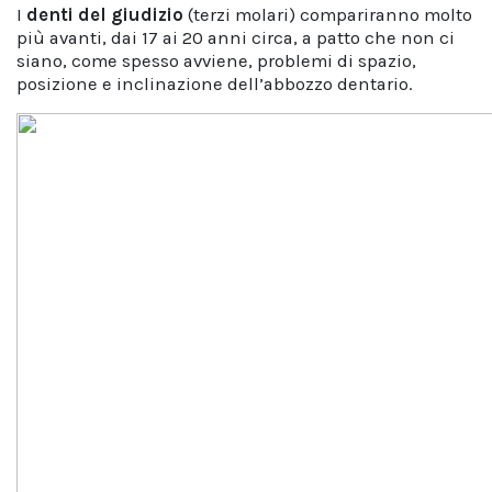
I
denti del giudizio
(terzi molari) compariranno molto
più avanti, dai 17 ai 20 anni circa, a patto che non ci
siano, come spesso avviene, problemi di spazio,
posizione e inclinazione dell’abbozzo dentario.