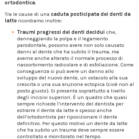
ortodontica
.
Tra le cause di una
caduta posticipata dei denti da
latte
ricordiamo inoltre:
Traumi pregressi dei denti decidui
che,
danneggiando la polpa e il legamento
parodontale, possono avere non solo causato
danni al dente che ha subito il trauma, ma
averne anche alterato il normale processo di
riassorbimento radicolare e di esfoliazione. Come
conseguenza si può avere un danno allo
sviluppo del nuovo dente, un ostacolo alla sua
crescita o una sua eruzione ectopica (cioè non al
posto giusto). Si presenta soprattutto a livello
degli incisivi superiori. È un quadro che quasi
sempre richiede l’intervento del dentista per
estrarre il dente da latte e spesso anche
dell’ortodontista per riposizionare il dente
definitivo. Per questo motivo un dente da latte
che ha subito un trauma deve sempre essere
controllato e monitorato nel tempo.