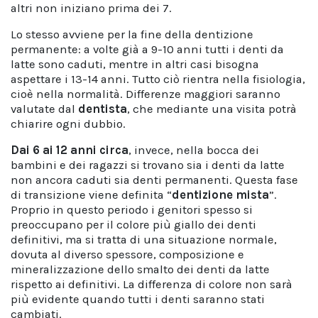
altri non iniziano prima dei 7.
Lo stesso avviene per la fine della dentizione
permanente: a volte già a 9-10 anni tutti i denti da
latte sono caduti, mentre in altri casi bisogna
aspettare i 13-14 anni. Tutto ciò rientra nella fisiologia,
cioè nella normalità. Differenze maggiori saranno
valutate dal
dentista
, che mediante una visita potrà
chiarire ogni dubbio.
Dai 6 ai 12 anni circa
, invece, nella bocca dei
bambini e dei ragazzi si trovano sia i denti da latte
non ancora caduti sia denti permanenti. Questa fase
di transizione viene definita “
dentizione mista
”.
Proprio in questo periodo i genitori spesso si
preoccupano per il colore più giallo dei denti
definitivi, ma si tratta di una situazione normale,
dovuta al diverso spessore, composizione e
mineralizzazione dello smalto dei denti da latte
rispetto ai definitivi. La differenza di colore non sarà
più evidente quando tutti i denti saranno stati
cambiati.