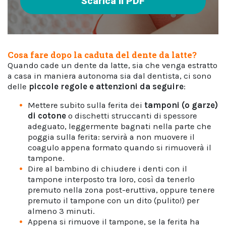
Scarica il PDF
Cosa fare dopo la caduta del dente da latte?
Quando cade un dente da latte, sia che venga estratto
a casa in maniera autonoma sia dal dentista, ci sono
delle
piccole regole e attenzioni da seguire
:
Mettere subito sulla ferita dei
tamponi (o garze)
di cotone
o dischetti struccanti di spessore
adeguato, leggermente bagnati nella parte che
poggia sulla ferita: servirà a non muovere il
coagulo appena formato quando si rimuoverà il
tampone.
Dire al bambino di chiudere i denti con il
tampone interposto tra loro, così da tenerlo
premuto nella zona post-eruttiva, oppure tenere
premuto il tampone con un dito (pulito!) per
almeno 3 minuti.
Appena si rimuove il tampone, se la ferita ha