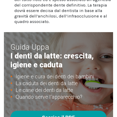
del corrispondente dente definitivo. La terapia
dovrà essere decisa dal dentista in base alla
gravità dell’anchilosi, dell’infraocclusione e al
quadro associato.
Guida Uppa
I denti da latte: crescita,
igiene e caduta
Igiene e cura dei denti dei bambini
La caduta dei denti da latte
Le carie dei denti da latte
Quando serve l’apparecchio?