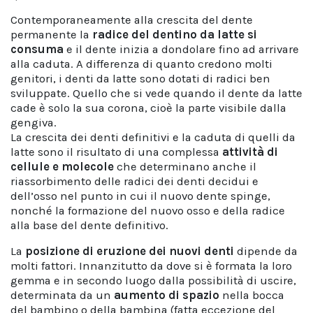
Contemporaneamente alla crescita del dente
permanente la
radice del dentino da latte si
consuma
e il dente inizia a dondolare fino ad arrivare
alla caduta. A differenza di quanto credono molti
genitori, i denti da latte sono dotati di radici ben
sviluppate. Quello che si vede quando il dente da latte
cade è solo la sua corona, cioè la parte visibile dalla
gengiva.
La crescita dei denti definitivi e la caduta di quelli da
latte sono il risultato di una complessa
attività di
cellule e molecole
che determinano anche il
riassorbimento delle radici dei denti decidui e
dell’osso nel punto in cui il nuovo dente spinge,
nonché la formazione del nuovo osso e della radice
alla base del dente definitivo.
La
posizione di eruzione dei nuovi denti
dipende da
molti fattori. Innanzitutto da dove si è formata la loro
gemma e in secondo luogo dalla possibilità di uscire,
determinata da un
aumento di spazio
nella bocca
del bambino o della bambina (fatta eccezione del