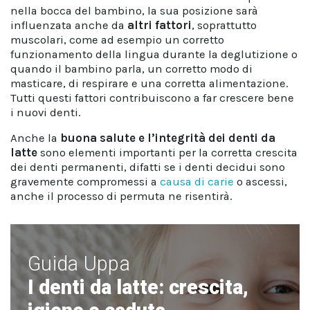
nella bocca del bambino, la sua posizione sarà
influenzata anche da
altri fattori
, soprattutto
muscolari, come ad esempio un corretto
funzionamento della lingua durante la deglutizione o
quando il bambino parla, un corretto modo di
masticare, di respirare e una corretta alimentazione.
Tutti questi fattori contribuiscono a far crescere bene
i nuovi denti.
Anche la
buona salute e l’integrità dei denti da
latte
sono elementi importanti per la corretta crescita
dei denti permanenti, difatti se i denti decidui sono
gravemente compromessi a
causa di carie
o ascessi,
anche il processo di permuta ne risentirà.
Guida Uppa
I denti da latte: crescita,