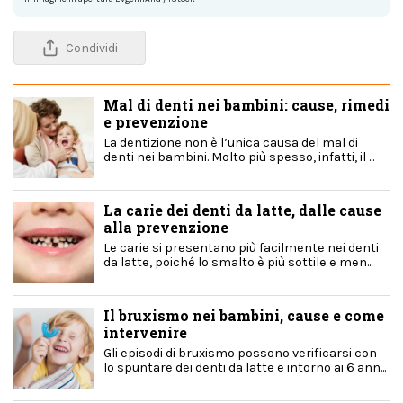
Condividi
Mal di denti nei bambini: cause, rimedi
e prevenzione
La dentizione non è l’unica causa del mal di
denti nei bambini. Molto più spesso, infatti, il ...
La carie dei denti da latte, dalle cause
alla prevenzione
Le carie si presentano più facilmente nei denti
da latte, poiché lo smalto è più sottile e men...
Il bruxismo nei bambini, cause e come
intervenire
Gli episodi di bruxismo possono verificarsi con
lo spuntare dei denti da latte e intorno ai 6 ann...