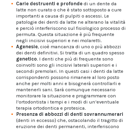
Carie destruenti
e profonde
di un dente da
latte non curato o che è stato sottoposto a cure
importanti a causa di pulpiti o ascessi. Le
patologie dei denti da latte ne alterano la vitalità
e perciò interferiscono sul fisiologico processo di
permuta. Questa situazione è più frequente
negli incisivi superiori e nei molaretti.
Agenesie
, cioè mancanza di uno o più abbozzi
dei denti definitivi. Si tratta di un quadro spesso
genetico
. I denti che più di frequente sono
coinvolti sono gli incisivi laterali superiori e i
secondi premolari. In questi casi i denti da latte
corrispondenti possono rimanere al loro posto
anche per molti anni e bisognerà controllarli e
mantenerli sani. Sarà comunque necessario
monitorare la situazione e programmare con
l’ortodontista i tempi e i modi di un’eventuale
terapia ortodontica e protesica.
Presenza di abbozzi di denti sovrannumerari
(denti in eccesso) che, ostacolando il tragitto di
eruzione dei denti permanenti, interferiscono