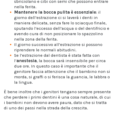
sbriciolano e cibi con semi che possono entrare
nella ferita.
Mantenere la bocca pulita è essenziale
: il
giorno dell’estrazione ci si laverà i denti in
maniera delicata, senza fare lo sciacquo finale,
sputando l’eccesso dell’acqua o del dentifricio e
avendo cura di non posizionare lo spazzolino
nella zona della ferita.
Il giorno successivo all’estrazione si possono
riprendere le normali abitudini.
Se l’estrazione dal dentista è stata fatta con
l’
anestesia
, la bocca sarà insensibile per circa
due ore. In questo caso è importante che il
genitore faccia attenzione che il bambino non si
morda, si graffi o si ferisca la guancia, le labbra o
la lingua.
È bene inoltre che i genitori tengano sempre presente
che perdere i primi dentini è una cosa naturale, di cui
i bambini non devono avere paura, dato che si tratta
di uno dei passi nella strada della crescita.