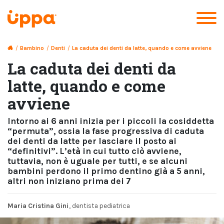
/
Bambino
/
Denti
/
La caduta dei denti da latte, quando e come avviene
La caduta dei denti da
latte, quando e come
avviene
Intorno ai 6 anni inizia per i piccoli la cosiddetta
“permuta”, ossia la fase progressiva di caduta
dei denti da latte per lasciare il posto ai
“definitivi”. L’età in cui tutto ciò avviene,
tuttavia, non è uguale per tutti, e se alcuni
bambini perdono il primo dentino già a 5 anni,
altri non iniziano prima dei 7
Maria Cristina Gini
, dentista pediatrica