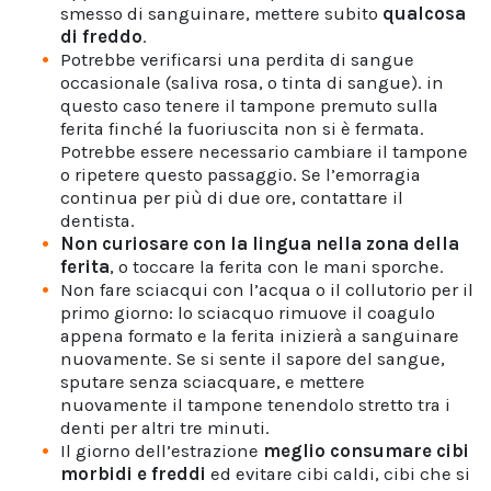
smesso di sanguinare, mettere subito
qualcosa
di freddo
.
Potrebbe verificarsi una perdita di sangue
occasionale (saliva rosa, o tinta di sangue). in
questo caso tenere il tampone premuto sulla
ferita finché la fuoriuscita non si è fermata.
Potrebbe essere necessario cambiare il tampone
o ripetere questo passaggio. Se l’emorragia
continua per più di due ore, contattare il
dentista.
Non curiosare con la lingua nella zona della
ferita
, o toccare la ferita con le mani sporche.
Non fare sciacqui con l’acqua o il collutorio per il
primo giorno: lo sciacquo rimuove il coagulo
appena formato e la ferita inizierà a sanguinare
nuovamente. Se si sente il sapore del sangue,
sputare senza sciacquare, e mettere
nuovamente il tampone tenendolo stretto tra i
denti per altri tre minuti.
Il giorno dell’estrazione
meglio consumare cibi
morbidi e freddi
ed evitare cibi caldi, cibi che si