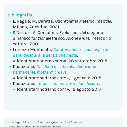
Bibliografia
L. Paglia, M. Beretta,
Odontoiatria Materno Infantile
,
Milano, Ariesdue, 2021.
S.Dettori, A. Confaloni,
Evoluzione del rapporto
dinamico funzionale tra occlusione e ATM
, Mercurio
editore, 2001.
Lorenzo Monticelli
,
Caratteristiche e passaggio dai
denti decidui alla dentizione mista
,
«ildentistamoderno.com», 28 settembre 2015.
Redazione,
Dai denti decidui alla dentizione
permanente: momenti chiave
,
«ildentistamnoderno.com», 1 gennaio 2015.
Redazione,
Infraocclusione dei molari decidui
,
«ildentistamnoderno.com», 12 agosto 2017.
Articolo pubblicato il 31/01/2022 e aggiornato il 22/09/2022
Immagine in apertura EvgeniiAnd / iStock