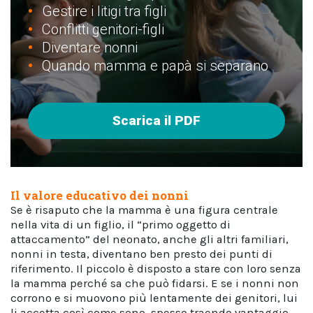
Gestire i litigi tra figli
Conflitti genitori-figli
Diventare nonni
Quando mamma e papà si separano
Scarica il PDF
Il valore educativo dei nonni
Se è risaputo che la mamma è una figura centrale
nella vita di un figlio, il “primo oggetto di
attaccamento” del neonato, anche gli altri familiari,
nonni in testa, diventano ben presto dei punti di
riferimento. Il piccolo è disposto a stare con loro senza
la mamma perché sa che può fidarsi. E se i nonni non
corrono e si muovono più lentamente dei genitori, lui
li accetta così come sono, spesso traendo vantaggio