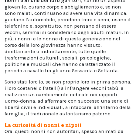
nonni e anche dei loro genitori
, hanno un aspetto
giovanile, curano corpo e abbigliamento e, se non
sono malati, continuano ad avere una vita dinamica:
guidano l’automobile, prendono treni e aerei, usano il
telefonino e, soprattutto, non pensano di essere
vecchi, semmai si considerano degli adulti maturi. In
più, i nonni e le nonne di questa generazione nel
corso della loro giovinezza hanno vissuto,
direttamente o indirettamente, tutte quelle
trasformazioni culturali, sociali, psicologiche,
politiche e musicali che hanno caratterizzato il
periodo a cavallo tra gli anni Sessanta e Settanta.
Sono stati loro (o, se non proprio loro in prima persona,
i loro coetanei o fratelli) a infrangere vecchi tabù, a
realizzare un cambiamento radicale nei rapporti
uomo-donna, ad affermare con successo una serie di
libertà civili e individuali, a intaccare, all’interno della
famiglia, il tradizionale autoritarismo paterno.
La curiosità di nonni e nipoti
Ora, questi nonni non autoritari, spesso animati da