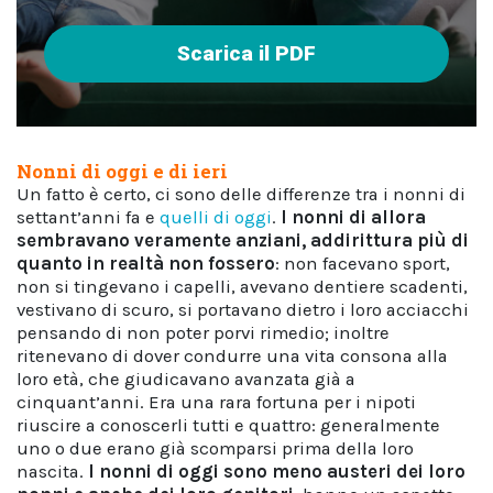
Scarica il PDF
Nonni di oggi e di ieri
Un fatto è certo, ci sono delle differenze tra i nonni di
settant’anni fa e
quelli di oggi
.
I nonni di allora
sembravano veramente anziani, addirittura più di
quanto in realtà non fossero
: non facevano sport,
non si tingevano i capelli, avevano dentiere scadenti,
vestivano di scuro, si portavano dietro i loro acciacchi
pensando di non poter porvi rimedio; inoltre
ritenevano di dover condurre una vita consona alla
loro età, che giudicavano avanzata già a
cinquant’anni. Era una rara fortuna per i nipoti
riuscire a conoscerli tutti e quattro: generalmente
uno o due erano già scomparsi prima della loro
nascita.
I nonni di oggi sono meno austeri dei loro