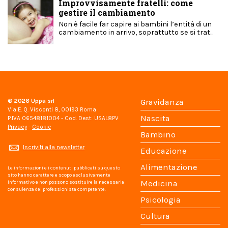
Improvvisamente fratelli: come
gestire il cambiamento
Non è facile far capire ai bambini l’entità di un
cambiamento in arrivo, soprattutto se si trat...
© 2026
Uppa srl
Gravidanza
Via E. Q. Visconti 8, 00193 Roma
Nascita
P.IVA 06548181004 - Cod. Dest: USAL8PV
Privacy
-
Cookie
Bambino
Iscriviti alla newsletter
Educazione
Alimentazione
Le informazioni e i contenuti pubblicati su questo
sito hanno carattere e scopo esclusivamente
Medicina
informativo e non possono sostituire la necessaria
consulenza del professionista competente.
Psicologia
Cultura