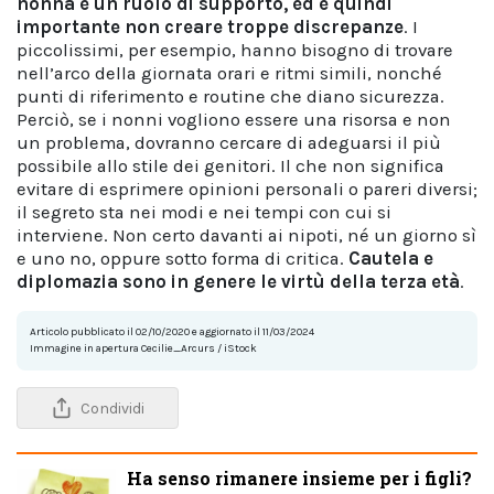
nonna è un ruolo di supporto, ed è quindi
importante non creare troppe discrepanze
. I
piccolissimi, per esempio, hanno bisogno di trovare
nell’arco della giornata orari e ritmi simili, nonché
punti di riferimento e routine che diano sicurezza.
Perciò, se i nonni vogliono essere una risorsa e non
un problema, dovranno cercare di adeguarsi il più
possibile allo stile dei genitori. Il che non significa
evitare di esprimere opinioni personali o pareri diversi;
il segreto sta nei modi e nei tempi con cui si
interviene. Non certo davanti ai nipoti, né un giorno sì
e uno no, oppure sotto forma di critica.
Cautela e
diplomazia sono in genere le virtù della terza età
.
Articolo pubblicato il 02/10/2020 e aggiornato il 11/03/2024
Immagine in apertura Cecilie_Arcurs / iStock
Condividi
Ha senso rimanere insieme per i figli?