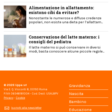
Alimentazione in allattamento:
esistono cibi da evitare?
Nonostante le numerose e diffuse credenze
popolari, non esiste una dieta per l’allattam...
Conservazione del latte materno: i
consigli del pediatra
Il latte materno si può conservare in diversi
modi, basta conoscere alcune piccole regole...
© 2026
Uppa srl
Gravidanza
Via E. Q. Visconti 8, 00193 Roma
Nascita
P.IVA 06548181004 - Cod. Dest: USAL8PV
Privacy
-
Cookie
Bambino
Iscriviti alla newsletter
Educazione