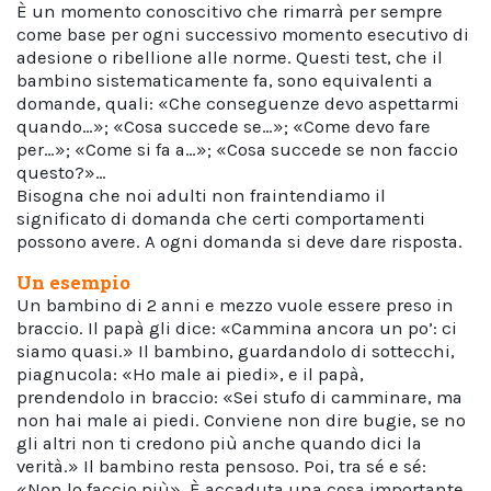
È un momento conoscitivo che rimarrà per sempre
come base per ogni successivo momento esecutivo di
adesione o ribellione alle norme. Questi test, che il
bambino sistematicamente fa, sono equivalenti a
domande, quali: «Che conseguenze devo aspettarmi
quando…»; «Cosa succede se…»; «Come devo fare
per…»; «Come si fa a…»; «Cosa succede se non faccio
questo?»…
Bisogna che noi adulti non fraintendiamo il
significato di domanda che certi comportamenti
possono avere. A ogni domanda si deve dare risposta.
Un esempio
Un bambino di 2 anni e mezzo vuole essere preso in
braccio. Il papà gli dice: «Cammina ancora un po’: ci
siamo quasi.» Il bambino, guardandolo di sottecchi,
piagnucola: «Ho male ai piedi», e il papà,
prendendolo in braccio: «Sei stufo di camminare, ma
non hai male ai piedi. Conviene non dire bugie, se no
gli altri non ti credono più anche quando dici la
verità.» Il bambino resta pensoso. Poi, tra sé e sé:
«Non lo faccio più». È accaduta una cosa importante