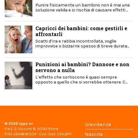
Punire fisicamente un bambino non è mai una
soluzione valida e si rischia di causare effetti ...
Capricci dei bambini: come gestirli e
affrontarli
Scatti d’ira e rabbia incontrollata, voglie
improvvise o bizzarrie spesso di breve durata...
Punizioni ai bambini? Dannose e non
servono a nulla
L’effetto che sortiscono è quasi sempre
opposto a quello che si vorrebbe ottenere. C...
© 2026
Uppa srl
Gravidanza
Via E. Q. Visconti 8, 00193 Roma
Nascita
P.IVA 06548181004 - Cod. Dest: USAL8PV