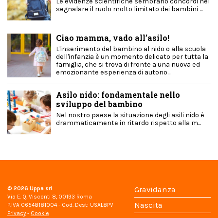
Le evidenze scientifiche sembrano concordi nel
segnalare il ruolo molto limitato dei bambini ...
Ciao mamma, vado all’asilo!
L'inserimento del bambino al nido o alla scuola
dell'infanzia è un momento delicato per tutta la
famiglia, che si trova di fronte a una nuova ed
emozionante esperienza di autono...
Asilo nido: fondamentale nello
sviluppo del bambino
Nel nostro paese la situazione degli asili nido è
drammaticamente in ritardo rispetto alla m...
© 2026
Uppa srl
Gravidanza
Via E. Q. Visconti 8, 00193 Roma
Nascita
P.IVA 06548181004 - Cod. Dest: USAL8PV
Privacy
-
Cookie