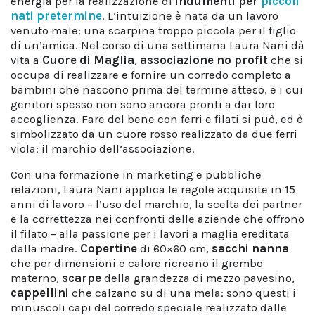
energia per la realizzazione di
indumenti per
piccoli
nati pretermine
. L’intuizione è nata da un lavoro
venuto male: una scarpina troppo piccola per il figlio
di un’amica. Nel corso di una settimana Laura Nani dà
vita a
Cuore di Maglia
,
associazione no profit
che si
occupa di realizzare e fornire un corredo completo a
bambini che nascono prima del termine atteso, e i cui
genitori spesso non sono ancora pronti a dar loro
accoglienza. Fare del bene con ferri e filati si può, ed è
simbolizzato da un cuore rosso realizzato da due ferri
viola: il marchio dell’associazione.
Con una formazione in marketing e pubbliche
relazioni, Laura Nani applica le regole acquisite in 15
anni di lavoro – l’uso del marchio, la scelta dei partner
e la correttezza nei confronti delle aziende che offrono
il filato – alla passione per i lavori a maglia ereditata
dalla madre.
Copertine
di 60×60 cm,
sacchi nanna
che per dimensioni e calore ricreano il grembo
materno,
scarpe
della grandezza di mezzo pavesino,
cappellini
che calzano su di una mela: sono questi i
minuscoli capi del corredo speciale realizzato dalle