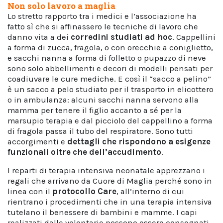
Non solo lavoro a maglia
Lo stretto rapporto tra i medici e l’associazione ha
fatto sì che si affinassero le tecniche di lavoro che
danno vita a dei
corredini studiati ad hoc
. Cappellini
a forma di zucca, fragola, o con orecchie a coniglietto,
e sacchi nanna a forma di folletto o pupazzo di neve
sono solo abbellimenti e decori di modelli pensati per
coadiuvare le cure mediche. E così il “sacco a pelino”
è un sacco a pelo studiato per il trasporto in elicottero
o in ambulanza: alcuni sacchi nanna servono alla
mamma per tenere il figlio accanto a sé per la
marsupio terapia e dal picciolo del cappellino a forma
di fragola passa il tubo del respiratore. Sono tutti
accorgimenti e
dettagli che rispondono a esigenze
funzionali oltre che dell’accudimento
.
I reparti di terapia intensiva neonatale apprezzano i
regali che arrivano da Cuore di Maglia perché sono in
linea con il
protocollo Care
, all’interno di cui
rientrano i procedimenti che in una terapia intensiva
tutelano il benessere di bambini e mamme. I capi
realizzati dalle volontarie possono essere consegnati