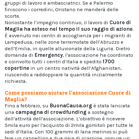
gruppi di lavoro e ambasciatrici. Se a Palermo
finiscono i corredini, Oristano ne manderà delle
scorte.
Nonostante l’impegno continuo, il lavoro di
Cuore di
Maglia ha esteso nel tempo il suo raggio di azione
.
È avvenuto nei centri di accoglienza per i migranti di
Lampedusa, nelle zone terremotate dell’Abruzzo e
dell’Emilia, in quelle alluvionate della Liguria. Dietro
domanda di
Emergency
, l’associazione ha coordinato
e coinvolto tutti i centri d’Italia e spedito
1700
copertine
in un centro natività dell’Afghanistan,
riuscendo a raddoppiare la quantità inizialmente
richiesta.
Come possiamo aiutare l’associazione Cuore di
Maglia?
Fino a febbraio, su
BuonaCausa.org
è stata lanciata
una
campagna di crowdfunding
a sostegno
dell’attività dell’associazione. L’obiettivo è ricevere
5mila euro per l’acquisto di 2mila gomitoli per tutte le
sedi d’Italia. Con 100 grammi di lana merinos si può
fare un cappellino e due paia di scarpine, oppure un