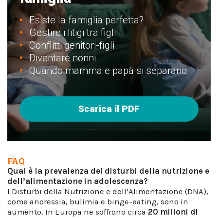
Esiste la famiglia perfetta?
Gestire i litigi tra figli
Conflitti genitori-figli
Diventare nonni
Quando mamma e papà si separano
Scarica il PDF
FAQ
Qual è la prevalenza dei disturbi della nutrizione e
dell’alimentazione in adolescenza?
I Disturbi della Nutrizione e dell’Alimentazione (DNA),
come anoressia, bulimia e binge-eating, sono in
aumento. In Europa ne soffrono circa
20 milioni di