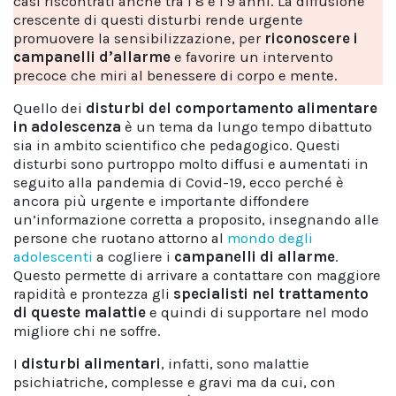
casi riscontrati anche tra i 8 e i 9 anni. La diffusione
crescente di questi disturbi rende urgente
promuovere la sensibilizzazione, per
riconoscere i
campanelli d’allarme
e favorire un intervento
precoce che miri al benessere di corpo e mente.
Quello dei
disturbi del comportamento alimentare
in adolescenza
è un tema da lungo tempo dibattuto
sia in ambito scientifico che pedagogico. Questi
disturbi sono purtroppo molto diffusi e aumentati in
seguito alla pandemia di Covid-19, ecco perché è
ancora più urgente e importante diffondere
un’informazione corretta a proposito, insegnando alle
persone che ruotano attorno al
mondo degli
adolescenti
a cogliere i
campanelli di allarme
.
Questo permette di arrivare a contattare con maggiore
rapidità e prontezza gli
specialisti nel trattamento
di queste malattie
e quindi di supportare nel modo
migliore chi ne soffre.
I
disturbi alimentari
, infatti, sono malattie
psichiatriche, complesse e gravi ma da cui, con