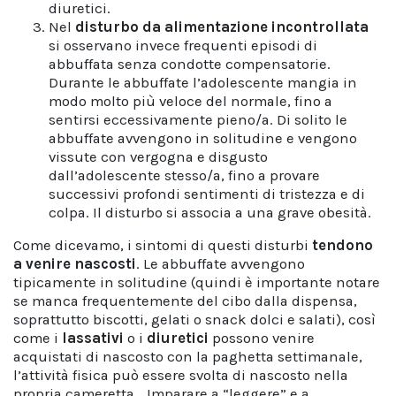
diuretici.
Nel
disturbo da alimentazione incontrollata
si osservano invece frequenti episodi di
abbuffata senza condotte compensatorie.
Durante le abbuffate l’adolescente mangia in
modo molto più veloce del normale, fino a
sentirsi eccessivamente pieno/a. Di solito le
abbuffate avvengono in solitudine e vengono
vissute con vergogna e disgusto
dall’adolescente stesso/a, fino a provare
successivi profondi sentimenti di tristezza e di
colpa. Il disturbo si associa a una grave obesità.
Come dicevamo, i sintomi di questi disturbi
tendono
a venire nascosti
. Le abbuffate avvengono
tipicamente in solitudine (quindi è importante notare
se manca frequentemente del cibo dalla dispensa,
soprattutto biscotti, gelati o snack dolci e salati), così
come i
lassativi
o i
diuretici
possono venire
acquistati di nascosto con la paghetta settimanale,
l’attività fisica può essere svolta di nascosto nella
propria cameretta… Imparare a “leggere” e a