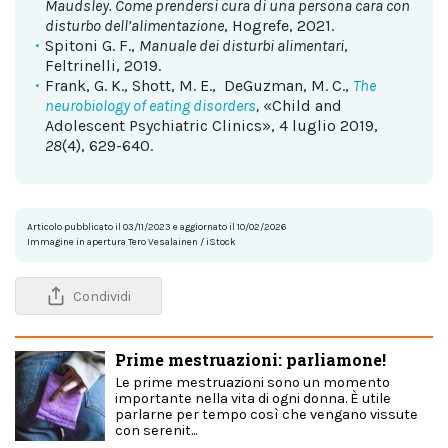
Maudsley. Come prendersi cura di una persona cara con
disturbo dell’alimentazione
, Hogrefe, 2021.
Spitoni G. F.,
Manuale dei disturbi alimentari
,
Feltrinelli, 2019.
Frank, G. K., Shott, M. E., DeGuzman, M. C.,
The
neurobiology of eating disorders
,
«
Child and
Adolescent Psychiatric Clinics»
, 4 luglio 2019,
28
(4), 629-640.
Articolo pubblicato il 03/11/2023 e aggiornato il 10/02/2026
Immagine in apertura Tero Vesalainen / iStock
Condividi
Prime mestruazioni: parliamone!
Le prime mestruazioni sono un momento
importante nella vita di ogni donna. È utile
parlarne per tempo così che vengano vissute
con serenit...