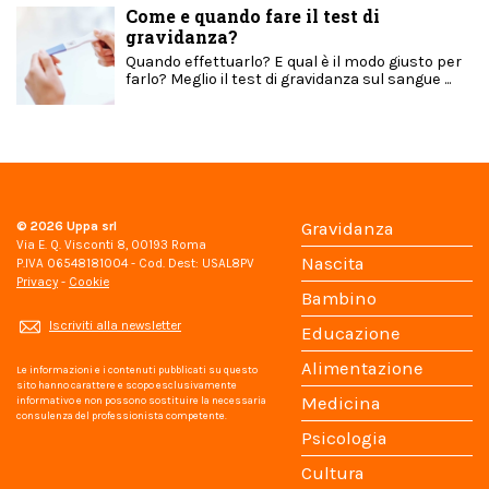
Come e quando fare il test di
gravidanza?
Quando effettuarlo? E qual è il modo giusto per
farlo? Meglio il test di gravidanza sul sangue ...
© 2026
Uppa srl
Gravidanza
Via E. Q. Visconti 8, 00193 Roma
Nascita
P.IVA 06548181004 - Cod. Dest: USAL8PV
Privacy
-
Cookie
Bambino
Iscriviti alla newsletter
Educazione
Alimentazione
Le informazioni e i contenuti pubblicati su questo
sito hanno carattere e scopo esclusivamente
Medicina
informativo e non possono sostituire la necessaria
consulenza del professionista competente.
Psicologia
Cultura