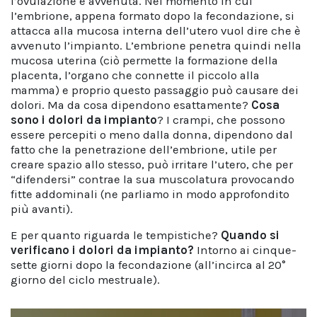
l’ovulazione è avvenuta. Nel momento in cui
l’embrione, appena formato dopo la fecondazione, si
attacca alla mucosa interna dell’utero vuol dire che è
avvenuto l’impianto. L’embrione penetra quindi nella
mucosa uterina (ciò permette la formazione della
placenta, l’organo che connette il piccolo alla
mamma) e proprio questo passaggio può causare dei
dolori. Ma da cosa dipendono esattamente?
Cosa
sono i dolori da impianto
? I crampi, che possono
essere percepiti o meno dalla donna, dipendono dal
fatto che la penetrazione dell’embrione, utile per
creare spazio allo stesso, può irritare l’utero, che per
“difendersi” contrae la sua muscolatura provocando
fitte addominali (ne parliamo in modo approfondito
più avanti).
E per quanto riguarda le tempistiche?
Quando si
verificano i
dolori da impianto
?
Intorno ai cinque-
sette giorni dopo la fecondazione (all’incirca al 20°
giorno del ciclo mestruale).