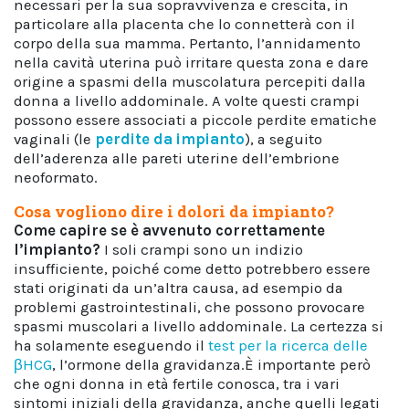
necessari per la sua sopravvivenza e crescita, in
particolare alla placenta che lo connetterà con il
corpo della sua mamma. Pertanto, l’annidamento
nella cavità uterina può irritare questa zona e dare
origine a spasmi della muscolatura percepiti dalla
donna a livello addominale. A volte questi crampi
possono essere associati a piccole perdite ematiche
vaginali (le
perdite da impianto
), a seguito
dell’aderenza alle pareti uterine dell’embrione
neoformato.
Cosa vogliono dire i dolori da impianto?
Come capire se è avvenuto
correttamente
l’impianto?
I soli crampi sono un indizio
insufficiente, poiché come detto potrebbero essere
stati originati da un’altra causa, ad esempio da
problemi gastrointestinali, che possono provocare
spasmi muscolari a livello addominale. La certezza si
ha solamente eseguendo il
test per la ricerca delle
βHCG
, l’ormone della gravidanza.È importante però
che ogni donna in età fertile conosca, tra i vari
sintomi iniziali della gravidanza, anche quelli legati