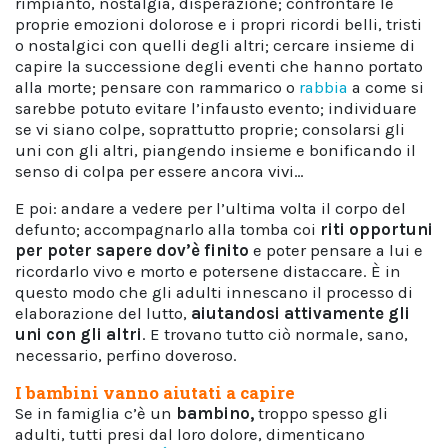
rimpianto, nostalgia, disperazione; confrontare le
proprie emozioni dolorose e i propri ricordi belli, tristi
o nostalgici con quelli degli altri; cercare insieme di
capire la successione degli eventi che hanno portato
alla morte; pensare con rammarico o
rabbia
a come si
sarebbe potuto evitare l’infausto evento; individuare
se vi siano colpe, soprattutto proprie; consolarsi gli
uni con gli altri, piangendo insieme e bonificando il
senso di colpa per essere ancora vivi…
E poi: andare a vedere per l’ultima volta il corpo del
defunto; accompagnarlo alla tomba coi
riti opportuni
per poter sapere dov’è finito
e poter pensare a lui e
ricordarlo vivo e morto e potersene distaccare. È in
questo modo che gli adulti innescano il processo di
elaborazione del lutto,
aiutandosi attivamente gli
uni con gli altri
. E trovano tutto ciò normale, sano,
necessario, perfino doveroso.
I bambini vanno aiutati a capire
Se in famiglia c’è un
bambino,
troppo spesso gli
adulti, tutti presi dal loro dolore, dimenticano