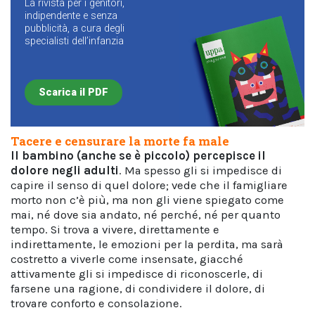
La rivista per i genitori,
indipendente e senza
pubblicità, a cura degli
specialisti dell’infanzia
Scarica il PDF
Tacere e censurare la morte fa male
Il bambino (anche se è piccolo) percepisce il
dolore negli adulti
. Ma spesso gli si impedisce di
capire il senso di quel dolore; vede che il famigliare
morto non c’è più, ma non gli viene spiegato come
mai, né dove sia andato, né perché, né per quanto
tempo. Si trova a vivere, direttamente e
indirettamente, le emozioni per la perdita, ma sarà
costretto a viverle come insensate, giacché
attivamente gli si impedisce di riconoscerle, di
farsene una ragione, di condividere il dolore, di
trovare conforto e consolazione.