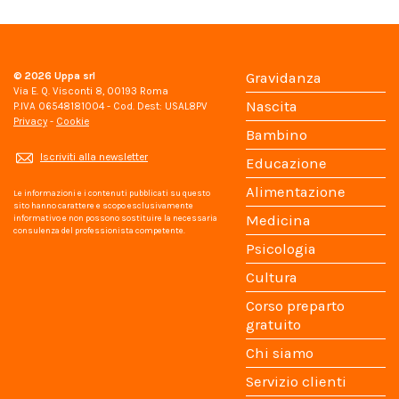
© 2026
Uppa srl
Gravidanza
Via E. Q. Visconti 8, 00193 Roma
Nascita
P.IVA 06548181004 - Cod. Dest: USAL8PV
Privacy
-
Cookie
Bambino
Iscriviti alla newsletter
Educazione
Alimentazione
Le informazioni e i contenuti pubblicati su questo
sito hanno carattere e scopo esclusivamente
Medicina
informativo e non possono sostituire la necessaria
consulenza del professionista competente.
Psicologia
Cultura
Corso preparto
gratuito
Chi siamo
Servizio clienti