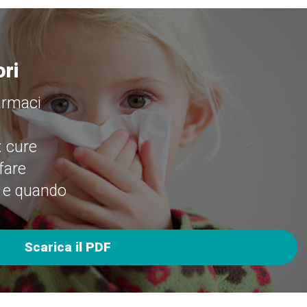
ori
armaci
: cure
fare
 e quando
Scarica il PDF