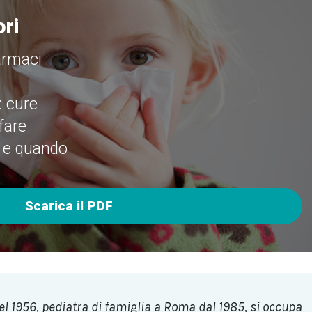
ori
armaci
: cure
fare
 e quando
Scarica il PDF