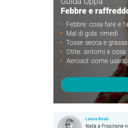
Guida Uppa
Febbre e raffredd
Febbre: cosa fare e f
Mal di gola: rimedi
Tosse secca e grassa
Otite: sintomi e cosa 
Aerosol: come usarlo
Laura Reali
nata a Frosinone nel 1956, pediatra di famiglia a Roma dal 1985, si occupa