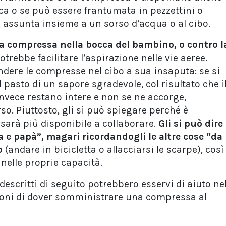
ca o se può essere frantumata in pezzettini o
i assunta insieme a un sorso d’acqua o al cibo.
la compressa nella bocca del bambino, o contro l
otrebbe facilitare l’aspirazione nelle vie aeree.
ndere le compresse nel cibo a sua insaputa: se si
 pasto di un sapore sgradevole, col risultato che i
 invece restano intere e non se ne accorge,
so. Piuttosto, gli si può spiegare perché è
sarà più disponibile a collaborare.
Gli si può dire
e papà”, magari ricordandogli le altre cose “da
o
(andare in bicicletta o allacciarsi le scarpe), così
 nelle proprie capacità.
descritti di seguito potrebbero esservi di aiuto ne
zioni di dover somministrare una compressa al