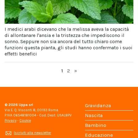
I medici arabi dicevano che la melissa aveva la capacità
di allontanare l'ansia e la tristezza che impediscono il
sonno. Seppure non sia ancora del tutto chiaro come
funzioni questa pianta, gli studi hanno confermato i suoi
effetti benefici
Page
Page
1
2
»
© 2026
Uppa srl
Gravidanza
Via E. Q. Visconti 8, 00193 Roma
Nascita
P.IVA 06548181004 - Cod. Dest: USAL8PV
Privacy
-
Cookie
Bambino
Iscriviti alla newsletter
Educazione