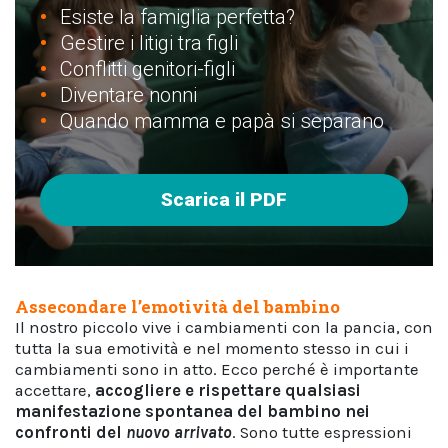
Esiste la famiglia perfetta?
Gestire i litigi tra figli
Conflitti genitori-figli
Diventare nonni
Quando mamma e papà si separano
Scarica il PDF
Assecondare l’emotività del bambino
Il nostro piccolo vive i cambiamenti con la pancia, con
tutta la sua emotività e nel momento stesso in cui i
cambiamenti sono in atto. Ecco perché è importante
accettare,
accogliere e rispettare
qualsiasi
manifestazione spontanea del bambino nei
confronti del
nuovo arrivato
. Sono tutte espressioni