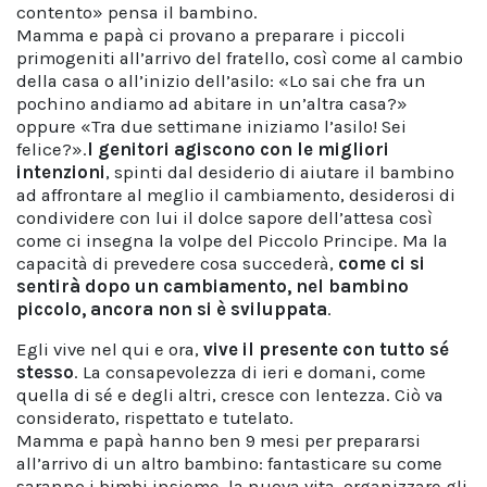
contento» pensa il bambino.
Mamma e papà ci provano a preparare i piccoli
primogeniti all’arrivo del fratello, così come al cambio
della casa o all’inizio dell’asilo: «Lo sai che fra un
pochino andiamo ad abitare in un’altra casa?»
oppure «Tra due settimane iniziamo l’asilo! Sei
felice?».
I genitori agiscono con le migliori
intenzioni
, spinti dal desiderio di aiutare il bambino
ad affrontare al meglio il cambiamento, desiderosi di
condividere con lui il dolce sapore dell’attesa così
come ci insegna la volpe del Piccolo Principe. Ma la
capacità di prevedere cosa succederà,
come ci si
sentirà dopo un cambiamento, nel bambino
piccolo, ancora non si è sviluppata
.
Egli vive nel qui e ora,
vive il presente con tutto sé
stesso
. La consapevolezza di ieri e domani, come
quella di sé e degli altri, cresce con lentezza. Ciò va
considerato, rispettato e tutelato.
Mamma e papà hanno ben 9 mesi per prepararsi
all’arrivo di un altro bambino: fantasticare su come
saranno i bimbi insieme, la nuova vita, organizzare gli