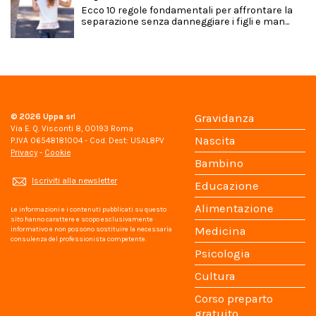
Ecco 10 regole fondamentali per affrontare la
separazione senza danneggiare i figli e man...
© 2026
Uppa srl
Gravidanza
Via E. Q. Visconti 8, 00193 Roma
Nascita
P.IVA 06548181004 - Cod. Dest: USAL8PV
Privacy
-
Cookie
Bambino
Iscriviti alla newsletter
Educazione
Alimentazione
Le informazioni e i contenuti pubblicati su questo
sito hanno carattere e scopo esclusivamente
Medicina
informativo e non possono sostituire la necessaria
consulenza del professionista competente.
Psicologia
Cultura
Corso preparto
gratuito