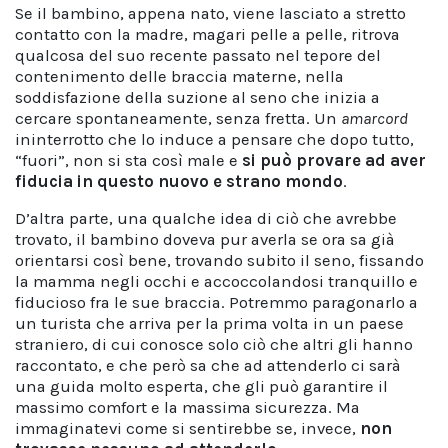
Se il bambino, appena nato, viene lasciato a stretto
contatto con la madre, magari pelle a pelle, ritrova
qualcosa del suo recente passato nel tepore del
contenimento delle braccia materne, nella
soddisfazione della suzione al seno che inizia a
cercare spontaneamente, senza fretta. Un
amarcord
ininterrotto che lo induce a pensare che dopo tutto,
“fuori”, non si sta così male e
si può provare ad aver
fiducia in questo nuovo e strano mondo
.
D’altra parte, una qualche idea di ciò che avrebbe
trovato, il bambino doveva pur averla se ora sa già
orientarsi così bene, trovando subito il seno, fissando
la mamma negli occhi e accoccolandosi tranquillo e
fiducioso fra le sue braccia. Potremmo paragonarlo a
un turista che arriva per la prima volta in un paese
straniero, di cui conosce solo ciò che altri gli hanno
raccontato, e che però sa che ad attenderlo ci sarà
una guida molto esperta, che gli può garantire il
massimo comfort e la massima sicurezza. Ma
immaginatevi come si sentirebbe se, invece,
non