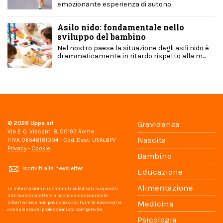
emozionante esperienza di autono...
Asilo nido: fondamentale nello
sviluppo del bambino
Nel nostro paese la situazione degli asili nido è
drammaticamente in ritardo rispetto alla m...
© 2026
Uppa srl
Gravidanza
Via E. Q. Visconti 8, 00193 Roma
Nascita
P.IVA 06548181004 - Cod. Dest: USAL8PV
Privacy
-
Cookie
Bambino
Iscriviti alla newsletter
Educazione
Alimentazione
Le informazioni e i contenuti pubblicati su questo
sito hanno carattere e scopo esclusivamente
Medicina
informativo e non possono sostituire la necessaria
consulenza del professionista competente.
Psicologia