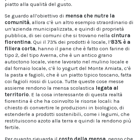
piatto alla qualità del gusto.
Se guardo all’obiettivo di
mensa che nutre la
comunità
, allora c’è un altro esempio straordinario di
un’azienda municipalizzata, e quindi di proprietà
pubblica, di sei comuni che si trovano nella
cintura
fiorentina
. Qui il 73% dei prodotti è locale, l’
83% è a
filiera corta
, hanno il pane che è fatto con farine di
tipo 2, del tipo Averna, che è un antico grano
autoctono locale, viene lavorato nel mulino locale e
dal fornaio locale, c’è lo yogurt del Monte Amiata, c’è
la pasta e fagioli, che è un piatto tipico toscano, fatta
coi fagioli rossi di Lucca. Tutte queste cose messe
assieme rendono la mensa scolastica
legata al
territorio
. E la cosa interessante di questa realtà
fiorentina è che ha coinvolto le risorse locali: ha
chiesto di convertire le produzioni in biologico, di
estenderle a prodotti sostenibili, come i legumi, che
restituiscono azoto alla terra e quindi la rendono più
fertile.
Per quanto riguarda il
costo della mensa
, penso che