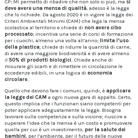
CP: Mi permetto di ribadire che non solo si può, ma
si
deve avere una mensa di qualità
, adesso è la legge
che lo richiede. Da agosto 2020 è in vigore la legge dei
Criteri Ambientali Minimi (CAM) che lega la mensa
scolastica al territorio e chiede di
non avere cibo
processato
; incentiva una serie di corsi di formazione
per i cuochi, almeno una volta all’anno;
limita l’uso
della plastica
; chiede di ridurre la quantità di carne,
di avere una maggiore biodiversità e di avere almeno
il
50% di prodotti biologici
. Chiede anche di
misurare gli scarti e di rimettere in circolazione le
eccedenze edibili, in una logica di
economia
circolare
.
Quello che devono fare i comuni, quindi, è
applicare
la legge dei CAM
a ogni nuova gara di appalto. Certo,
questo implica che i funzionari siano competenti per
poter applicare adeguatamente la legge. Bisogna
lavorare sulla competenza e sulla visione; riuscire a
superare l’idea che la mensa è un costo e promuovere
quella per cui è un investimento,
per la salute dei
bambini
, per l’ambiente, per il futuro delle nuove