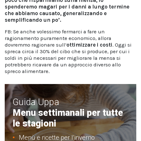
poco che risparmiamo sulla mensa, lo
spenderemo magari per i danni a lungo termine
che abbiamo causato, generalizzando e
semplificando un po’.
FB: Se anche volessimo fermarci a fare un
ragionamento puramente economico, allora
dovremmo ragionare sull’
ottimizzare i costi
. Oggi si
spreca circa il 30% del cibo che si produce, per cui i
soldi in più necessari per migliorare la mensa si
potrebbero ricavare da un approccio diverso allo
spreco alimentare.
Guida Uppa
Menu settimanali per tutte
le stagioni
Menù e ricette per l’inverno