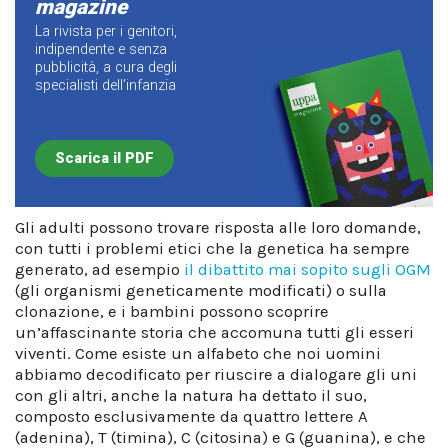
magazine
La rivista per i genitori,
indipendente e senza
pubblicità, a cura degli
specialisti dell’infanzia
Scarica il PDF
Gli adulti possono trovare risposta alle loro domande,
con tutti i problemi etici che la genetica ha sempre
generato, ad esempio
il dibattito mai sopito sugli OGM
(gli organismi geneticamente modificati) o sulla
clonazione, e i bambini possono scoprire
un’affascinante storia che accomuna tutti gli esseri
viventi. Come esiste un alfabeto che noi uomini
abbiamo decodificato per riuscire a dialogare gli uni
con gli altri, anche la natura ha dettato il suo,
composto esclusivamente da quattro lettere A
(adenina), T (timina), C (citosina) e G (guanina), e che