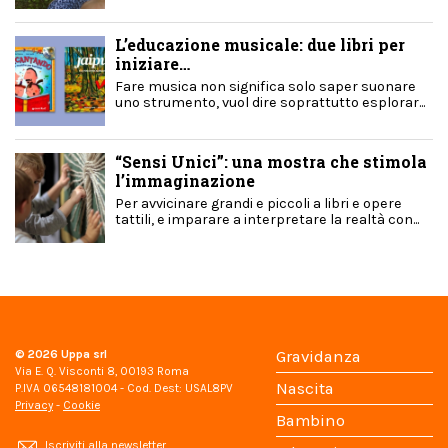
L’educazione musicale: due libri per
iniziare…
Fare musica non significa solo saper suonare
uno strumento, vuol dire soprattutto esplorar...
“Sensi Unici”: una mostra che stimola
l’immaginazione
Per avvicinare grandi e piccoli a libri e opere
tattili, e imparare a interpretare la realtà con...
© 2026
Uppa srl
Gravidanza
Via E. Q. Visconti 8, 00193 Roma
Nascita
P.IVA 06548181004 - Cod. Dest: USAL8PV
Privacy
-
Cookie
Bambino
Iscriviti alla newsletter