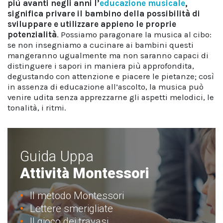
più avanti negli anni l’
educazione musicale
,
significa privare il bambino della possibilità di
sviluppare e utilizzare appieno le proprie
potenzialità
. Possiamo paragonare la musica al cibo:
se non insegniamo a cucinare ai bambini questi
mangeranno ugualmente ma non saranno capaci di
distinguere i sapori in maniera più approfondita,
degustando con attenzione e piacere le pietanze; così
in assenza di educazione all’ascolto, la musica può
venire udita senza apprezzarne gli aspetti melodici, le
tonalità, i ritmi.
Guida Uppa
Attività Montessori
Il metodo Montessori
Lettere smerigliate
Il gioco dei travasi