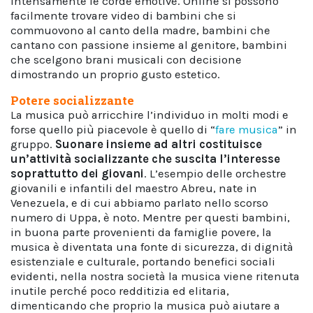
intensamente le corde emotive. Online si possono
facilmente trovare video di bambini che si
commuovono al canto della madre, bambini che
cantano con passione insieme al genitore, bambini
che scelgono brani musicali con decisione
dimostrando un proprio gusto estetico.
Potere socializzante
La musica può arricchire l’individuo in molti modi e
forse quello più piacevole è quello di “
fare musica
” in
gruppo.
Suonare insieme ad altri costituisce
un’attività socializzante che suscita l’interesse
soprattutto dei giovani
. L’esempio delle orchestre
giovanili e infantili del maestro Abreu, nate in
Venezuela, e di cui abbiamo parlato nello scorso
numero di Uppa, è noto. Mentre per questi bambini,
in buona parte provenienti da famiglie povere, la
musica è diventata una fonte di sicurezza, di dignità
esistenziale e culturale, portando benefici sociali
evidenti, nella nostra società la musica viene ritenuta
inutile perché poco redditizia ed elitaria,
dimenticando che proprio la musica può aiutare a