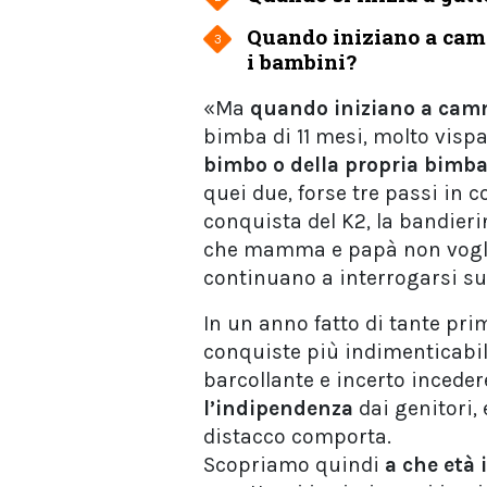
Quando iniziano a ca
3
i bambini?
«Ma
quando iniziano a cam
bimba di 11 mesi, molto vispa 
bimbo o della propria bimb
quei due, forse tre passi in 
conquista del K2, la bandier
che mamma e papà non voglio
continuano a interrogarsi sul
In un anno fatto di tante pri
conquiste più indimenticabil
barcollante e incerto inceder
l’indipendenza
dai genitori,
distacco comporta.
Scopriamo quindi
a che età