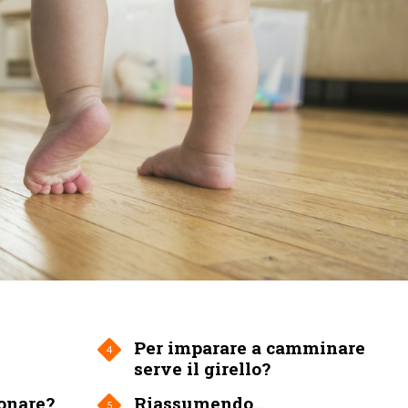
Per imparare a camminare
4
serve il girello?
tonare?
Riassumendo…
5