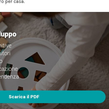
iro per casa.
iluppo
itive
itori
o
cazione
pendenza
Scarica il PDF