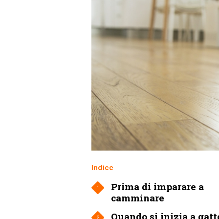
Indice
Prima di imparare a
1
camminare
Quando si inizia a gat
2