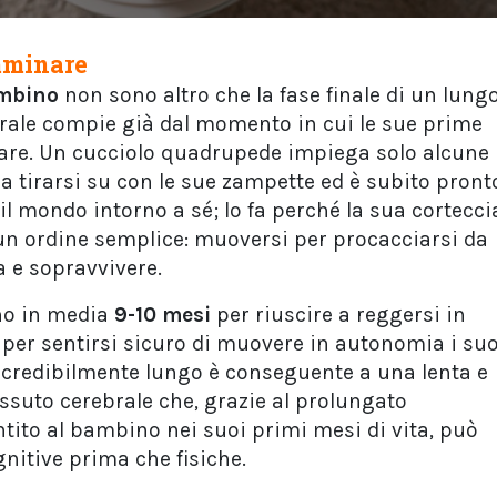
mminare
ambino
non sono altro che la fase finale di un lung
brale compie già dal momento in cui le sue prime
nare. Un cucciolo quadrupede impiega solo alcune
 a tirarsi su con le sue zampette ed è subito pront
 mondo intorno a sé; lo fa perché la sua cortecci
un ordine semplice: muoversi per procacciarsi da
 e sopravvivere.
no in media
9-10 mesi
per riuscire a reggersi in
ù per sentirsi sicuro di muovere in autonomia i suo
ncredibilmente lungo è conseguente a una lenta e
ssuto cerebrale che, grazie al prolungato
ito al bambino nei suoi primi mesi di vita, può
gnitive prima che fisiche.