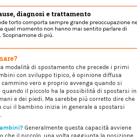
cause, diagnosi e trattamento
iede torto comporta sempre grande preoccupazione ne
o a quel momento non hanno mai sentito parlare di
. Scopriamone di più.
onare?
la modalità di spostamento che precede i primi
mbini con sviluppo tipico, è opinione diffusa
al cammino vero e proprio avvenga quando si
quando il piccolo ha la possibilità di spostarsi in
 mani e dei piedi. Ma sarebbe più corretto dire che
n cui il bambino inizia in generale a spostarsi
.
bambini?
Generalmente questa capacità avviene
o che il piccolo, una volta raggiunta la posizione