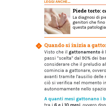
LEGGI ANCHE...
Piede torto: 
La diagnosi di p
genitori che fin
questa patologia
Quando si inizia a gatt
Visto che il
gattonamento
è 
passi “scelta” dal 90% dei ba
considerare che il preludio 
comincia a gattonare, ovvero 
avanti tramite l’ausilio delle
ciò si verifica nel momento i
autonomamente nello spazio
A quanti mesi gattonano i 
tra i
6 e i 10 mesi
, ovvero dop