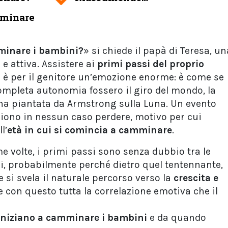
mminare
minare i bambini?
» si chiede il papà di Teresa, un
e attiva. Assistere ai
primi passi del proprio
a
è per il genitore un’emozione enorme: è come se
completa autonomia fossero il giro del mondo, la
ina piantata da Armstrong sulla Luna. Un evento
no in nessun caso perdere, motivo per cui
l’
età in cui si comincia a camminare
.
me volte, i primi passi sono senza dubbio tra le
i, probabilmente perché dietro quel tentennante,
e si svela il naturale percorso verso la
crescita e
 e con questo tutta la correlazione emotiva che il
 iniziano a camminare i bambini
e da quando