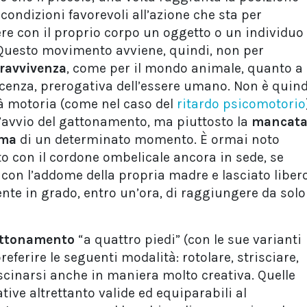
ondizioni favorevoli all’azione che sta per
re con il proprio corpo un oggetto o un individuo
. Questo movimento avviene, quindi, non per
ravvivenza
, come per il mondo animale, quanto a
scenza, prerogativa dell’essere umano. Non è quind
 motoria (come nel caso del
ritardo psicomotorio
 l’avvio del gattonamento, ma piuttosto la
mancat
ima
di un determinato momento. È ormai noto
o con il cordone ombelicale ancora in sede, se
e con l’addome della propria madre e lasciato liber
nte in grado, entro un’ora, di raggiungere da solo
ttonamento
“a quattro piedi” (con le sue varianti
eferire le seguenti modalità: rotolare, strisciare,
scinarsi anche in maniera molto creativa. Quelle
ive altrettanto valide ed equiparabili al