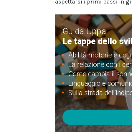
aspettarsi i primi passi in g
Guida Uppa
Le tappe dello sv
Abilità motorie e cogn
La relazione con i gen
Come cambia il sonn
Linguaggio e comuni
Sulla strada dell’indi