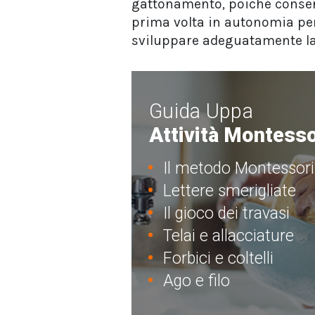
gattonamento, poiché conse
prima volta in autonomia per
sviluppare adeguatamente la
Guida Uppa
Attività Montesso
Il metodo Montessori
Lettere smerigliate
Il gioco dei travasi
Telai e allacciature
Forbici e coltelli
Ago e filo