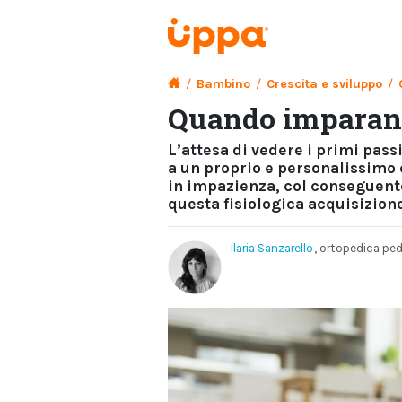
/
Bambino
/
Crescita e sviluppo
/
Quando imparan
L’attesa di vedere i primi pas
a un proprio e personalissimo 
in impazienza, col conseguente 
questa fisiologica acquisizion
Ilaria Sanzarello
, ortopedica ped