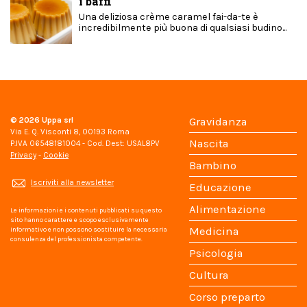
i baffi
Una deliziosa crème caramel fai-da-te è
incredibilmente più buona di qualsiasi budino...
© 2026
Uppa srl
Gravidanza
Via E. Q. Visconti 8, 00193 Roma
Nascita
P.IVA 06548181004 - Cod. Dest: USAL8PV
Privacy
-
Cookie
Bambino
Iscriviti alla newsletter
Educazione
Alimentazione
Le informazioni e i contenuti pubblicati su questo
sito hanno carattere e scopo esclusivamente
Medicina
informativo e non possono sostituire la necessaria
consulenza del professionista competente.
Psicologia
Cultura
Corso preparto