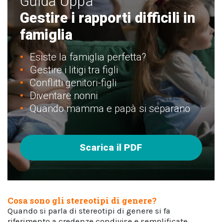
Guida Uppa
Gestire i rapporti difficili in
famiglia
Esiste la famiglia perfetta?
Gestire i litigi tra figli
Conflitti genitori-figli
Diventare nonni
Quando mamma e papà si separano
Scarica il PDF
Cosa sono gli stereotipi di genere?
Quando si parla di stereotipi di genere si fa
riferimento a credenze condivise e semplificate