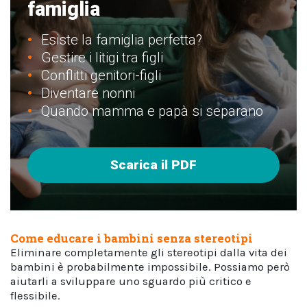
famiglia
Esiste la famiglia perfetta?
Gestire i litigi tra figli
Conflitti genitori-figli
Diventare nonni
Quando mamma e papà si separano
Scarica il PDF
Come educare i bambini senza stereotipi
Eliminare completamente gli stereotipi dalla vita dei
bambini è probabilmente impossibile. Possiamo però
aiutarli a sviluppare uno sguardo più critico e
flessibile.