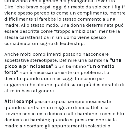
situazione con il genere dei protagonisti invertito.
Dire “che bravo papà, oggi è rimasto da solo con i figli”
viene spesso percepito come un complimento, mentre
difficilmente si farebbe lo stesso commento a una
madre. Allo stesso modo, una donna determinata può
essere descritta come “troppo ambiziosa”, mentre la
stessa caratteristica in un uomo viene spesso
considerata un segno di leadership.
Anche molti complimenti possono nascondere
aspettative stereotipate. Definire una bambina
“una
piccola principessa”
o un bambino
“un ometto
forte”
non è necessariamente un problema. Lo
diventa quando quei messaggi finiscono per
suggerire che alcune qualità siano più desiderabili di
altre in base al genere.
Altri esempi
passano quasi sempre inosservati:
quando si entra in un negozio di giocattoli e si
trovano corsie rosa dedicate alle bambine e corsie blu
dedicate ai bambini; quando si presume che sia la
madre a ricordare gli appuntamenti scolastici o