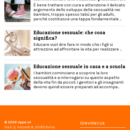
È bene trattare con cura e attenzione il delicato
argomento dello sviluppo della sessualità nei
bambini, troppo spesso tabù per gli adulti,
perché costituisce una tappa fondamentale ...
Educazione sessuale: che cosa
significa?
Educare vuol dire fare in modo che i figli si
attrezzino ad affrontare la vita per realizzare ...
Educazione sessuale in casa e a scuola
I bambini cominciano a scoprire la loro
sessualità e a interrogarsi su questo aspetto
della vita fin da piccoli. I genitori e gli insegnanti
devono quindi essere preparati ad accompa...
© 2026
Uppa srl
Gravidanza
Via E. Q. Visconti 8, 00193 Roma