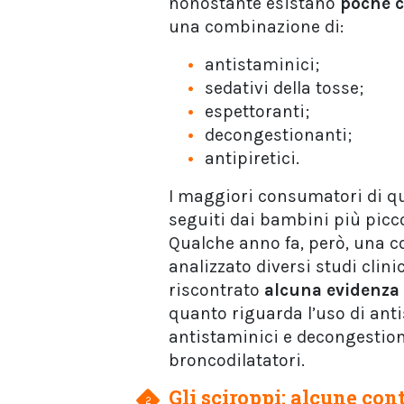
nonostante esistano
poche ce
una combinazione di:
antistaminici;
sedativi della tosse;
espettoranti;
decongestionanti;
antipiretici.
I maggiori consumatori di q
seguiti dai bambini più picco
Qualche anno fa, però, una c
analizzato diversi studi clini
riscontrato
alcuna evidenza 
quanto riguarda l’uso di anti
antistaminici e decongestiona
broncodilatatori.
Gli sciroppi: alcune con