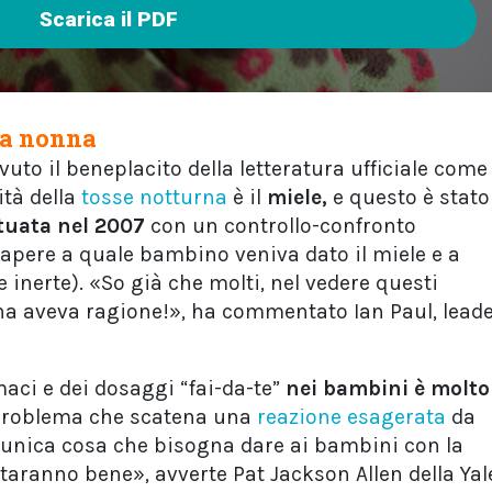
Scarica il PDF
 la nonna
uto il beneplacito della letteratura ufficiale come
ità della
tosse notturna
è il
miele,
e questo è stato
ttuata nel 2007
con un controllo-confronto
apere a quale bambino veniva dato il miele e a
inerte). «So già che molti, nel vedere questi
nna aveva ragione!», ha commentato Ian Paul, lead
maci e dei dosaggi “fai-da-te”
nei bambini è molto
o problema che scatena una
reazione esagerata
da
L’unica cosa che bisogna dare ai bambini con la
staranno bene», avverte Pat Jackson Allen della Yal