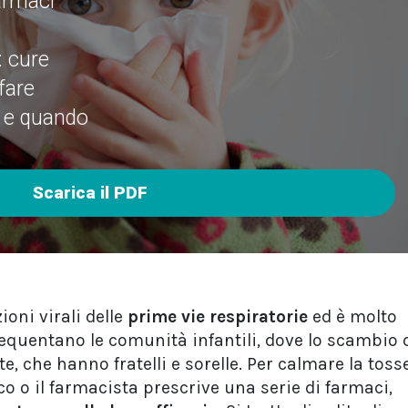
armaci
: cure
fare
 e quando
Scarica il PDF
oni virali delle
prime vie respiratorie
ed è molto
equentano le comunità infantili, dove lo scambio 
, che hanno fratelli e sorelle. Per calmare la toss
co o il farmacista prescrive una serie di farmaci,