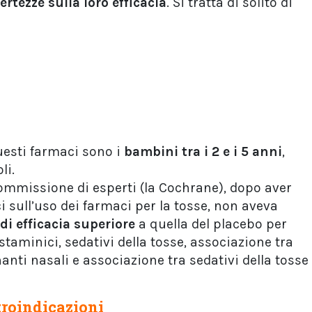
rtezze sulla loro efficacia
. Si tratta di solito di
uesti farmaci sono i
bambini tra i 2 e i 5 anni
,
li.
ommissione di esperti (la Cochrane), dopo aver
ci sull’uso dei farmaci per la tosse, non aveva
di efficacia superiore
a quella del placebo per
staminici, sedativi della tosse, associazione tra
nti nasali e associazione tra sedativi della tosse
troindicazioni