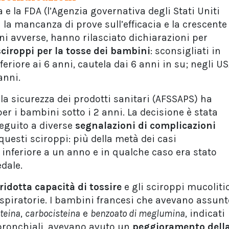
a e la FDA (l’Agenzia governativa degli Stati Uniti
a la mancanza di prove sull’efficacia e la crescente
ni avverse, hanno rilasciato dichiarazioni per
sciroppi per la tosse dei bambini
: sconsigliati in
eriore ai 6 anni, cautela dai 6 anni in su; negli U
anni.
la sicurezza dei prodotti sanitari (AFSSAPS) ha
per i bambini sotto i 2 anni. La decisione è stata
seguito a diverse
segnalazioni di complicazioni
 questi sciroppi: più della metà dei casi
inferiore a un anno e in qualche caso era stato
edale.
ridotta capacità di tossire
e gli sciroppi mucoliti
espiratorie. I bambini francesi che avevano assunt
steina
,
carbocisteina
e
benzoato di meglumina
, indicati
i bronchiali, avevano avuto un
peggioramento dell