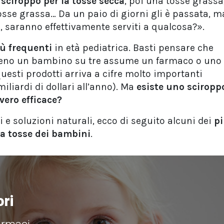
o
sciroppo per la tosse secca
, poi una tosse grassa
tosse grassa… Da un paio di giorni gli è passata, m
, saranno effettivamente serviti a qualcosa?».
ù frequenti
in età pediatrica. Basti pensare che
eno un bambino su tre assume un farmaco o uno
uesti prodotti arriva a cifre molto importanti
 miliardi di dollari all’anno). Ma
esiste uno sciropp
vero efficace?
i e soluzioni naturali, ecco di seguito alcuni dei
p
a tosse dei bambini
.
ori