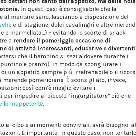
so dettati non tanto dall’appetito, ma dalla noia
otonia.
In questi casi è consigliabile che la
le alimentare sano, lasciando a disposizione del
esche
e di stagione, dolci casalinghi e altre merend
ne e marmellata…) – evitando le scorte di snack
tre a
rendere il pomeriggio occasione di
e di attività interessanti, educative e divertenti
tarsi che il bambino si sazi a dovere durante i
spuntino e pranzo), in modo da scongiurare il
 di un appetito sempre più irrefrenabile o il ricor
ù merende pomeridiane. È sconsigliato, invece,
posizioni; così com’è meglio evitare i
per impedire al piccolo “ingurgitatore” ciò che
tello inappetente
.
o al cibo e ai momenti conviviali, avrà bisogno, al
itazioni. È importante, in questo caso, non tentarl