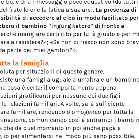
cibo, e di un messaggio poco educativo (da tutti i
del fratello che fa fatica a saziarsi.
La presenza di
sibilità di accedere al cibo in modo facilitato per
rebbero il bambino “ingurgitatore” di fronte a
Perché mangiare certi cibi per lui è giusto e per m
are a resistere?»; «Se non ci riesco non sono bra
da parte dei miei genitori?».
utta la famiglia
oluta per situazioni di questo genere,
iste una famiglia uguale a un’altra e un bambin
 una cosa è certa: il comportamento appena
uzioni gratificanti per nessuno dei due figli,
e relazioni familiari. A volte, sarà sufficiente
tare familiare, rendendolo omogeneo per tutta la
rminazione, comunicando così a entrambi i bambin
 e che da quel momento in poi anche papà e
io per alimentarsi nel modo più sano possibile.