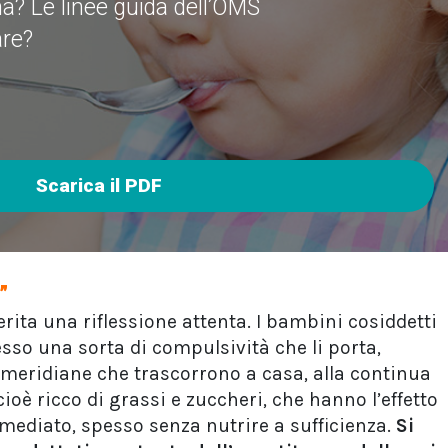
a? Le linee guida dell’OMS
are?
Scarica il PDF
”
ita una riflessione attenta. I bambini cosiddetti
sso una sorta di compulsività che li porta,
omeridiane che trascorrono a casa, alla continua
cioè ricco di grassi e zuccheri, che hanno l’effetto
immediato, spesso senza nutrire a sufficienza.
Si