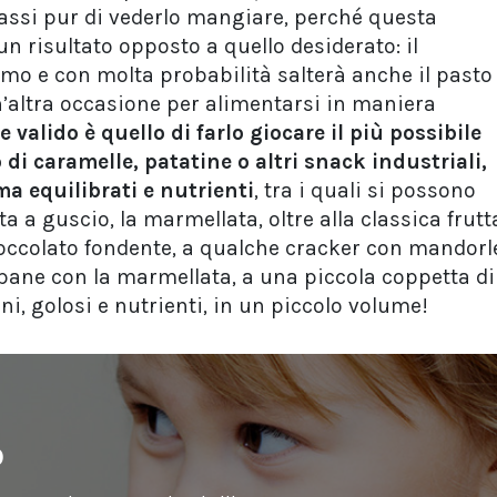
rassi pur di vederlo mangiare, perché questa
 risultato opposto a quello desiderato: il
imo e con molta probabilità salterà anche il pasto
’altra occasione per alimentarsi in maniera
valido è quello di farlo giocare il più possibile
to di caramelle, patatine o altri snack industriali,
a equilibrati e nutrienti
, tra i quali si possono
tta a guscio, la marmellata, oltre alla classica frutt
cioccolato fondente, a qualche cracker con mandorl
i pane con la marmellata, a una piccola coppetta di
ani, golosi e nutrienti, in un piccolo volume!
o