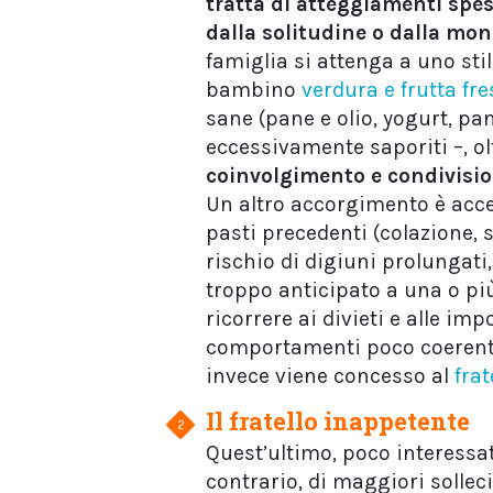
tratta di atteggiamenti spes
dalla solitudine o dalla mon
famiglia si attenga a uno sti
bambino
verdura e frutta fr
sane (pane e olio, yogurt, pa
eccessivamente saporiti –, ol
coinvolgimento e condivision
Un altro accorgimento è accer
pasti precedenti (colazione, 
rischio di digiuni prolungati,
troppo anticipato a una o pi
ricorrere ai divieti e alle im
comportamenti poco coerenti 
invece viene concesso al
fra
Il fratello inappetente
Quest’ultimo, poco interessat
contrario, di maggiori sollec