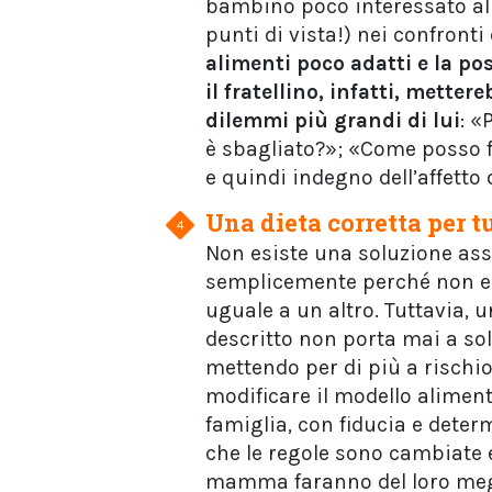
bambino poco interessato al 
punti di vista!) nei confronti 
alimenti poco adatti e la pos
il fratellino, infatti, mette
dilemmi più grandi di lui
: «
è sbagliato?»; «Come posso f
e quindi indegno dell’affetto 
Una dieta corretta per t
Non esiste una soluzione ass
semplicemente perché non es
uguale a un altro. Tuttavia,
descritto non porta mai a sol
mettendo per di più a rischio l
modificare il modello alimen
famiglia, con fiducia e dete
che le regole sono cambiate
mamma faranno del loro megl