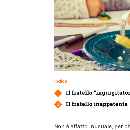
Indice
Il fratello “ingurgitato
1
Il fratello inappetente
2
Non è affatto inusuale, per c