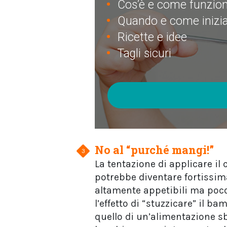
Cos’è e come funzion
Quando e come inizi
Ricette e idee
Tagli sicuri
No al “purché mangi!”
La tentazione di applicare il
potrebbe diventare fortissima 
altamente appetibili ma poco
l’effetto di “stuzzicare” il ba
quello di un’alimentazione sb