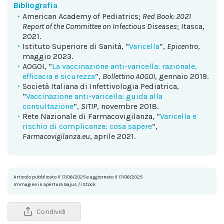
Bibliografia
American Academy of Pediatrics;
Red Book: 2021
Report of the Committee on Infectious Diseases
; Itasca,
2021.
Istituto Superiore di Sanità, “
Varicella
”,
Epicentro
,
maggio 2023.
AOGOI, “
La vaccinazione anti-varicella: razionale,
efficacia e sicurezza
”,
Bollettino AOGOI
, gennaio 2019.
Società Italiana di Infettivologia Pediatrica,
“
Vaccinazione anti-varicella: guida alla
consultazione
”,
SITIP
, novembre 2018.
Rete Nazionale di Farmacovigilanza, “
Varicella e
rischio di complicanze: cosa sapere
”,
Farmacovigilanza.eu
, aprile 2021.
Articolo pubblicato il 17/06/2025 e aggiornato il 17/06/2025
Immagine in apertura Gajus / iStock
Condividi