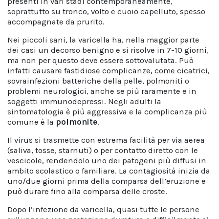
presenti in vari stadi contemporaneamente,
soprattutto su tronco, volto e cuoio capelluto, spesso
accompagnate da prurito.
Nei piccoli sani, la varicella ha, nella maggior parte
dei casi un decorso benigno e si risolve in 7-10 giorni,
ma non per questo deve essere sottovalutata. Può
infatti causare fastidiose complicanze, come cicatrici,
sovrainfezioni batteriche della pelle, polmoniti o
problemi neurologici, anche se più raramente e in
soggetti immunodepressi. Negli adulti la
sintomatologia è più aggressiva e la complicanza più
comune è la
polmonite
.
Il virus si trasmette con estrema facilità per via aerea
(saliva, tosse, starnuti) o per contatto diretto con le
vescicole, rendendolo uno dei patogeni più diffusi in
ambito scolastico o familiare. La contagiosità inizia da
uno/due giorni prima della comparsa dell’eruzione e
può durare fino alla comparsa delle croste.
Dopo l’infezione da varicella, quasi tutte le persone