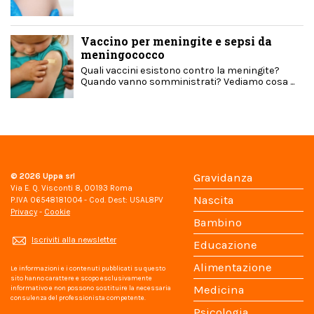
Vaccino per meningite e sepsi da
meningococco
Quali vaccini esistono contro la meningite?
Quando vanno somministrati? Vediamo cosa ...
© 2026
Uppa srl
Gravidanza
Via E. Q. Visconti 8, 00193 Roma
Nascita
P.IVA 06548181004 - Cod. Dest: USAL8PV
Privacy
-
Cookie
Bambino
Iscriviti alla newsletter
Educazione
Alimentazione
Le informazioni e i contenuti pubblicati su questo
sito hanno carattere e scopo esclusivamente
Medicina
informativo e non possono sostituire la necessaria
consulenza del professionista competente.
Psicologia