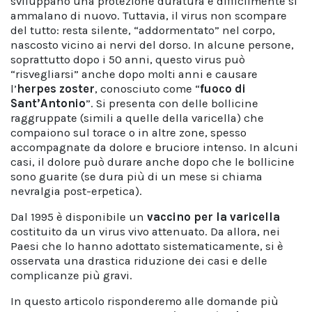
sviluppano una protezione duratura e difficilmente si
ammalano di nuovo. Tuttavia, il virus non scompare
del tutto: resta silente, “addormentato” nel corpo,
nascosto vicino ai nervi del dorso. In alcune persone,
soprattutto dopo i 50 anni, questo virus può
“risvegliarsi”
anche dopo molti anni e causare
l’
herpes zoster
, conosciuto come “
fuoco di
Sant’Antonio
”. Si presenta con delle bollicine
raggruppate (simili a quelle della varicella) che
compaiono sul torace o in altre zone, spesso
accompagnate da dolore e bruciore intenso. In alcuni
casi, il dolore può durare anche dopo che le bollicine
sono guarite (se dura più di un mese si chiama
nevralgia post-erpetica).
Dal 1995 è disponibile un
vaccino per la varicella
costituito da un virus vivo attenuato. Da allora, nei
Paesi che lo hanno adottato sistematicamente, si è
osservata una drastica riduzione dei casi e delle
complicanze più gravi.
In questo articolo risponderemo alle domande più