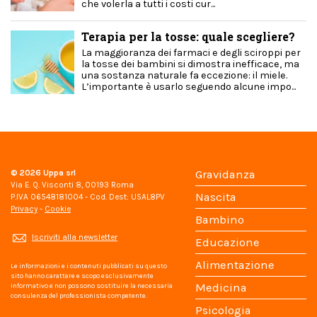
che volerla a tutti i costi cur...
Terapia per la tosse: quale scegliere?
La maggioranza dei farmaci e degli sciroppi per
la tosse dei bambini si dimostra inefficace, ma
una sostanza naturale fa eccezione: il miele.
L’importante è usarlo seguendo alcune impo...
© 2026
Uppa srl
Gravidanza
Via E. Q. Visconti 8, 00193 Roma
Nascita
P.IVA 06548181004 - Cod. Dest: USAL8PV
Privacy
-
Cookie
Bambino
Iscriviti alla newsletter
Educazione
Alimentazione
Le informazioni e i contenuti pubblicati su questo
sito hanno carattere e scopo esclusivamente
Medicina
informativo e non possono sostituire la necessaria
consulenza del professionista competente.
Psicologia