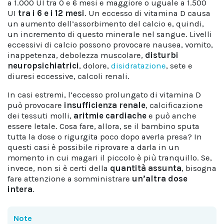
a 1.000 UI tra 0 e 6 mesi e maggiore o uguale a 1.500
UI
tra i 6 e i 12 mesi
. Un eccesso di vitamina D causa
un aumento dell’assorbimento del calcio e, quindi,
un incremento di questo minerale nel sangue. Livelli
eccessivi di calcio possono provocare nausea, vomito,
inappetenza, debolezza muscolare,
disturbi
neuropsichiatrici
, dolore,
disidratazione
, sete e
diuresi eccessive, calcoli renali.
In casi estremi, l’eccesso prolungato di vitamina D
può provocare
insufficienza renale
, calcificazione
dei tessuti molli,
aritmie cardiache
e può anche
essere letale. Cosa fare, allora, se il bambino sputa
tutta la dose o rigurgita poco dopo averla presa? In
questi casi è possibile riprovare a darla in un
momento in cui magari il piccolo è più tranquillo. Se,
invece, non si è certi della
quantità assunta
, bisogna
fare attenzione a somministrare
un’altra dose
intera
.
Note