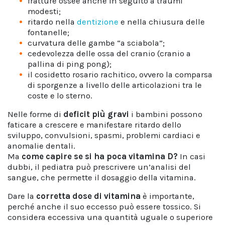
fratture ossee anche in seguito a traumi
modesti;
ritardo nella
dentizione
e nella chiusura delle
fontanelle;
curvatura delle gambe “a sciabola”;
cedevolezza delle ossa del cranio (cranio a
pallina di ping pong);
il cosidetto rosario rachitico, ovvero la comparsa
di sporgenze a livello delle articolazioni tra le
coste e lo sterno.
Nelle forme di
deficit più gravi
i bambini possono
faticare a crescere e manifestare ritardo dello
sviluppo, convulsioni, spasmi, problemi cardiaci e
anomalie dentali.
Ma
come capire se si ha poca vitamina D?
In casi
dubbi, il pediatra può prescrivere un’analisi del
sangue, che permette il dosaggio della vitamina.
Dare la
corretta dose di vitamina
è importante,
perché anche il suo eccesso può essere tossico. Si
considera eccessiva una quantità uguale o superiore