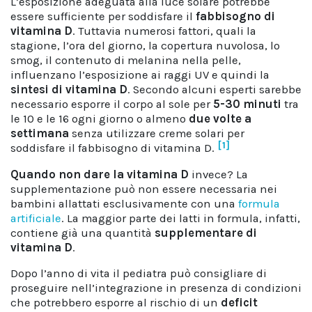
L’esposizione adeguata alla luce solare potrebbe
essere sufficiente per soddisfare il
fabbisogno di
vitamina D
. Tuttavia numerosi fattori, quali la
stagione, l’ora del giorno, la copertura nuvolosa, lo
smog, il contenuto di melanina nella pelle,
influenzano l’esposizione ai raggi UV e quindi la
sintesi di vitamina D
. Secondo alcuni esperti sarebbe
necessario esporre il corpo al sole per
5-30 minuti
tra
le 10 e le 16 ogni giorno o almeno
due volte a
settimana
senza utilizzare creme solari per
[1]
soddisfare il fabbisogno di vitamina D.
Quando non dare la vitamina D
invece? La
supplementazione può non essere necessaria nei
bambini allattati esclusivamente con una
formula
artificiale
. La maggior parte dei latti in formula, infatti,
contiene già una quantità
supplementare di
vitamina D
.
Dopo l’anno di vita il pediatra può consigliare di
proseguire nell’integrazione in presenza di condizioni
che potrebbero esporre al rischio di un
deficit