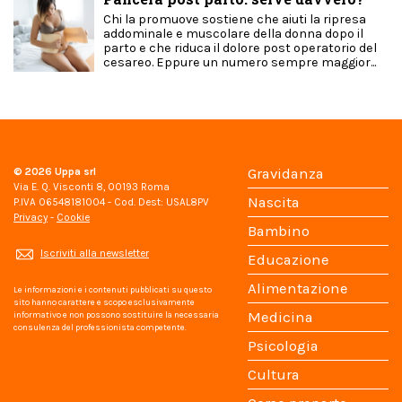
Chi la promuove sostiene che aiuti la ripresa
addominale e muscolare della donna dopo il
parto e che riduca il dolore post operatorio del
cesareo. Eppure un numero sempre maggior...
© 2026
Uppa srl
Gravidanza
Via E. Q. Visconti 8, 00193 Roma
Nascita
P.IVA 06548181004 - Cod. Dest: USAL8PV
Privacy
-
Cookie
Bambino
Iscriviti alla newsletter
Educazione
Alimentazione
Le informazioni e i contenuti pubblicati su questo
sito hanno carattere e scopo esclusivamente
Medicina
informativo e non possono sostituire la necessaria
consulenza del professionista competente.
Psicologia
Cultura