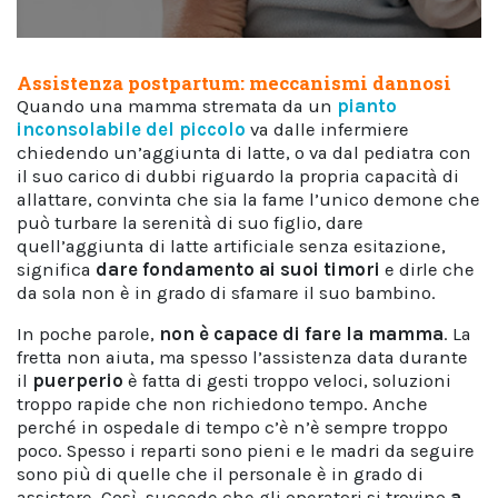
Assistenza postpartum: meccanismi dannosi
Quando una mamma stremata da un
pianto
inconsolabile del piccolo
va dalle infermiere
chiedendo un’aggiunta di latte, o va dal pediatra con
il suo carico di dubbi riguardo la propria capacità di
allattare, convinta che sia la fame l’unico demone che
può turbare la serenità di suo figlio, dare
quell’aggiunta di latte artificiale senza esitazione,
significa
dare fondamento ai suoi timori
e dirle che
da sola non è in grado di sfamare il suo bambino.
In poche parole,
non è capace di fare la mamma
. La
fretta non aiuta, ma spesso l’assistenza data durante
il
puerperio
è fatta di gesti troppo veloci, soluzioni
troppo rapide che non richiedono tempo. Anche
perché in ospedale di tempo c’è n’è sempre troppo
poco. Spesso i reparti sono pieni e le madri da seguire
sono più di quelle che il personale è in grado di
assistere. Così, succede che gli operatori si trovino
a