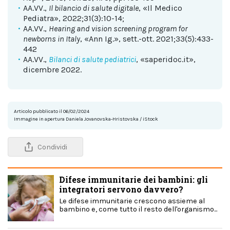
AA.VV.,
Il bilancio di salute digitale
, «Il Medico
Pediatra», 2022;31(3):10-14;
AA.VV.,
Hearing and vision screening program for
newborns in Italy
, «Ann Ig.», sett.-ott. 2021;33(5):433-
442
AA.VV.,
Bilanci di salute pediatrici
, «saperidoc.it»,
dicembre 2022
.
Articolo pubblicato il 06/02/2024
Immagine in apertura Daniela Jovanovska-Hristovska / iStock
Condividi
Difese immunitarie dei bambini: gli
integratori servono davvero?
Le difese immunitarie crescono assieme al
bambino e, come tutto il resto dell'organismo...