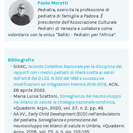
Paolo Moretti
pediatra, esercita la professione di
pediatra di famiglia a Padova. È
presidente dell’Associazione Culturale
Pediatri di Venezia e collabora come
volontario con la onlus “Rafiki - Pediatri per l’Africa”.
Bibliografia
SISAC,
Accordo Collettivo Nazionale per la disciplina dei
rapporti con i medici pediatri di libera scelta ai sensi
dell’art.8 del D.LGS. N.502 del 1992 e successive
modificazioni ed integrazioni triennio 2016-2018
, ACN,
28 aprile 2022.
Maria Luisa Scattoni,
Sorveglianza del neurosviluppo
nei bilanci di salute: la strategia nazionale condivisa
,
«Quaderni Acp», 2020, vol. 27, n. 2, pp. 49.
AA.VV.,
Early Child Development (ECD) nell’ambulatorio
del pediatra. Sorveglianza e promozione del
neurosviluppo nei bilanci di salute in Umbria
, «Quaderni
Acp», 2018, vol. 25, n. 3, pp. 133-135