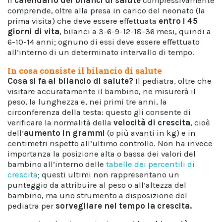
Il
calendario dei bilanci di salute
complessivamente
comprende, oltre alla presa in carico del neonato (la
prima visita) che deve essere effettuata
entro i 45
giorni di vita
, bilanci a 3-6-9-12-18-36 mesi, quindi a
6-10-14 anni; ognuno di essi deve essere effettuato
all’interno di un determinato intervallo di tempo.
In cosa consiste il bilancio di salute
Cosa si fa al bilancio di salute?
Il pediatra, oltre che
visitare accuratamente il bambino, ne misurerà il
peso, la lunghezza e, nei primi tre anni, la
circonferenza della testa: questo gli consente di
verificare la normalità della
velocità di crescita
, cioè
dell’
aumento in grammi
(o più avanti in kg) e in
centimetri rispetto all’ultimo controllo. Non ha invece
importanza la posizione alta o bassa dei valori del
bambino all’interno delle
tabelle dei percentili di
crescita
; questi ultimi non rappresentano un
punteggio da attribuire al peso o all’altezza del
bambino, ma uno strumento a disposizione del
pediatra per
sorvegliare nel tempo la crescita.