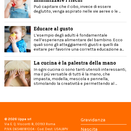
Può capitare che il cibo, invece di essere
deglutito, venga aspirato nelle vie aeree o le ...
Educare al gusto
L’esempio degli adulti è fondamentale
nell’esperienza alimentare del bambino. Ecco
quali sono gli atteggiamenti giusti e quelli da
evitare per favorire una corretta educazione a...
La cucina è la palestra della mano
In ogni cucina ci sono tanti utensili interessanti,
ma il più versatile di tutti è la mano, che
impasta, modella, mescola e pennella,
stimolando la creatività e permettendo al ...
© 2026
Uppa srl
Gravidanza
Via E. Q. Visconti 8, 00193 Roma
Nascita
P.IVA 06548181004 - Cod. Dest: USAL8PV