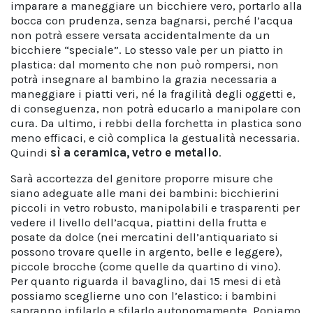
imparare a maneggiare un bicchiere vero, portarlo alla
bocca con prudenza, senza bagnarsi, perché l’acqua
non potrà essere versata accidentalmente da un
bicchiere “speciale”. Lo stesso vale per un piatto in
plastica: dal momento che non può rompersi, non
potrà insegnare al bambino la grazia necessaria a
maneggiare i piatti veri, né la fragilità degli oggetti e,
di conseguenza, non potrà educarlo a manipolare con
cura. Da ultimo, i rebbi della forchetta in plastica sono
meno efficaci, e ciò complica la gestualità necessaria.
Quindi
sì a ceramica, vetro e metallo
.
Sarà accortezza del genitore proporre misure che
siano adeguate alle mani dei bambini: bicchierini
piccoli in vetro robusto, manipolabili e trasparenti per
vedere il livello dell’acqua, piattini della frutta e
posate da dolce (nei mercatini dell’antiquariato si
possono trovare quelle in argento, belle e leggere),
piccole brocche (come quelle da quartino di vino).
Per quanto riguarda il bavaglino, dai 15 mesi di età
possiamo sceglierne uno con l’elastico: i bambini
sapranno infilarlo e sfilarlo autonomamente. Poniamo