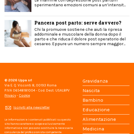
Le mamme con depressione post partum
sperimentano emozioni comuni a un’intensit...
Pancera post parto: serve davvero?
Chi la promuove sostiene che aiuti la ripresa
addominale e muscolare della donna dopo il
parto e che riduca il dolore post operatorio del
cesareo. Eppure un numero sempre maggior...
© 2026
Uppa srl
Gravidanza
Via E. Q. Visconti 8, 00193 Roma
Nascita
P.IVA 06548181004 - Cod. Dest: USAL8PV
Privacy
-
Cookie
Bambino
Iscriviti alla newsletter
Educazione
Alimentazione
Le informazioni e i contenuti pubblicati su questo
sito hanno carattere e scopo esclusivamente
Medicina
informativo e non possono sostituire la necessaria
consulenza del professionista competente.