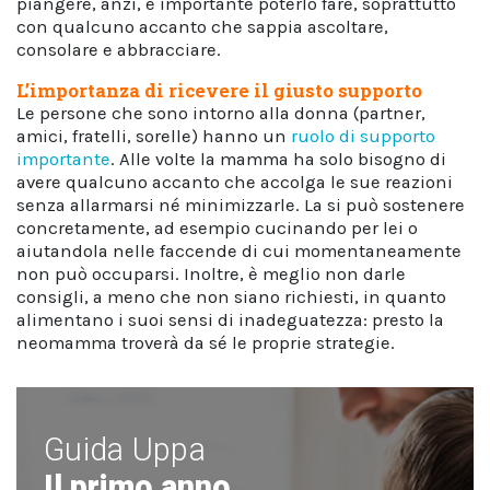
piangere, anzi, è importante poterlo fare, soprattutto
con qualcuno accanto che sappia ascoltare,
consolare e abbracciare.
L’importanza di ricevere il giusto supporto
Le persone che sono intorno alla donna (partner,
amici, fratelli, sorelle) hanno un
ruolo di supporto
importante
. Alle volte la mamma ha solo bisogno di
avere qualcuno accanto che accolga le sue reazioni
senza allarmarsi né minimizzarle. La si può sostenere
concretamente, ad esempio cucinando per lei o
aiutandola nelle faccende di cui momentaneamente
non può occuparsi. Inoltre, è meglio non darle
consigli, a meno che non siano richiesti, in quanto
alimentano i suoi sensi di inadeguatezza: presto la
neomamma troverà da sé le proprie strategie.
Guida Uppa
Il primo anno