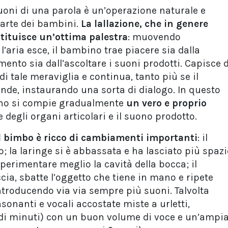
suoni di una parola è un’operazione naturale e
parte dei bambini.
La lallazione, che in genere
ostituisce un’ottima palestra
: muovendo
’aria esce, il bambino trae piacere sia dalla
ento sia dall’ascoltare i suoni prodotti. Capisce d
 di tale meraviglia e continua, tanto più se il
onde, instaurando una sorta di dialogo. In questo
ino si compie gradualmente
un vero e proprio
e degli organi articolari e il suono prodotto.
el bimbo è ricco di cambiamenti importanti
: il
; la laringe si è abbassata e ha lasciato più spaz
sperimentare meglio la cavità della bocca; il
a, sbatte l’oggetto che tiene in mano e ripete
roducendo via via sempre più suoni. Talvolta
onsonanti e vocali accostate miste a urletti,
di minuti) con un buon volume di voce e un’ampi