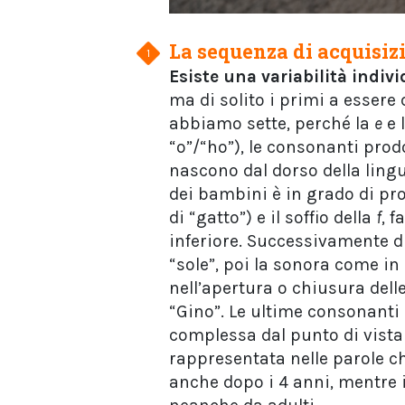
La sequenza di acquisiz
Esiste una variabilità indiv
ma di solito i primi a essere d
abbiamo sette, perché la
e
e 
“o”/“ho”), le consonanti prod
nascono dal dorso della lingu
dei bambini è in grado di pr
di “gatto”) e il soffio della
f
, f
inferiore. Successivamente di
“sole”, poi la sonora come in 
nell’apertura o chiusura delle
“Gino”. Le ultime consonanti 
complessa dal punto di vista
rappresentata nelle parole c
anche dopo i 4 anni, mentre 