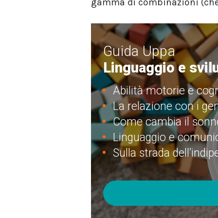
gamma di combinazioni (che
Guida Uppa
Linguaggio e svi
Abilità motorie e cogn
La relazione con i gen
Come cambia il sonn
Linguaggio e comuni
Sulla strada dell’indi