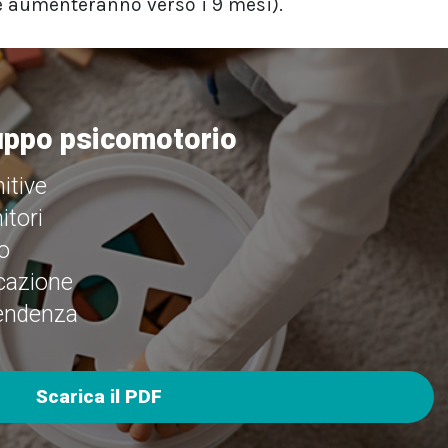
 aumenteranno verso i 9 mesi).
luppo psicomotorio
itive
itori
o
cazione
pendenza
Scarica il PDF