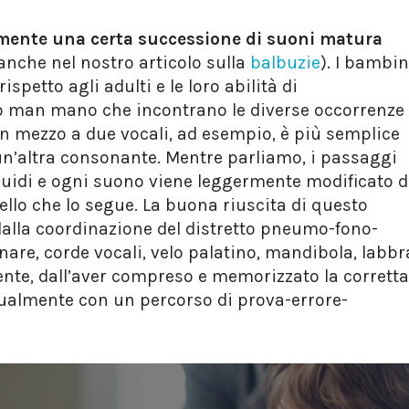
cemente una certa successione di suoni matura
nche nel nostro articolo sulla
balbuzie
). I bambin
spetto agli adulti e le loro abilità di
no man mano che incontrano le diverse occorrenze
n mezzo a due vocali, ad esempio, è più semplice
un’altra consonante. Mentre parliamo, i passaggi
 fluidi e ogni suono viene leggermente modificato 
ello che lo segue. La buona riuscita di questo
dalla coordinazione del distretto pneumo-fono-
are, corde vocali, velo palatino, mandibola, labbr
ente, dall’aver compreso e memorizzato la corretta
ualmente con un percorso di prova-errore-