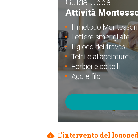
Guida Uppa
Attività Montesso
Il metodo Montessori
Lettere smerigliate
Il gioco dei travasi
Telai e allacciature
Forbici e coltelli
Ago e filo
L’intervento del logoped