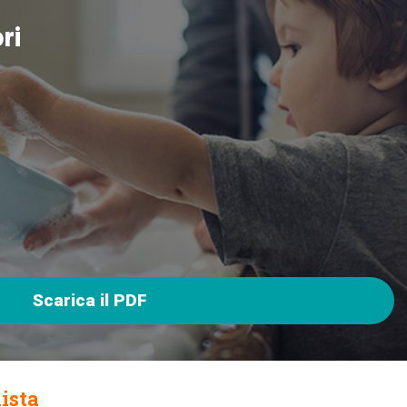
ri
Scarica il PDF
ista