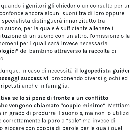
quando i genitori gli chiedono un consulto per u
 confonde ancora alcuni suoni tra di loro oppure
 specialista distinguerà innanzitutto tra
n suono, per la quale è sufficiente allenare i
tituzione di un suono con un altro, l’omissione o la
nomeni per i quali sarà invece necessaria
ologici”
del bambino attraverso la raccolta di
io.
 dunque, in caso di necessità
il logopedista guide
passaggi successivi
, proponendo diversi giochi ed
ripetuti anche in famiglia.
tiva se lo si pone di fronte a un conflitto
e che vengono chiamate “coppie minime”
. Mettia
a in grado di produrre il suono
s
, ma non lo utilizzi
e correttamente la parola “sole” ma invece di
emo giocare con coppie di parole per le quali quel