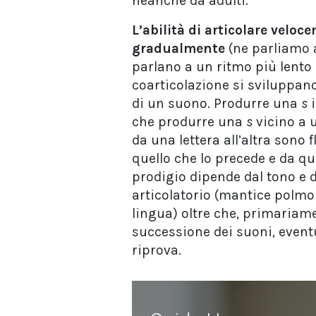
neanche da adulti.
L’abilità di articolare velo
gradualmente
(ne parliamo a
parlano a un ritmo più lento ri
coarticolazione si sviluppa
di un suono. Produrre una
s
i
che produrre una
s
vicino a 
da una lettera all’altra sono
quello che lo precede e da qu
prodigio dipende dal tono e 
articolatorio (mantice polmon
lingua) oltre che, primariam
successione dei suoni, event
riprova.