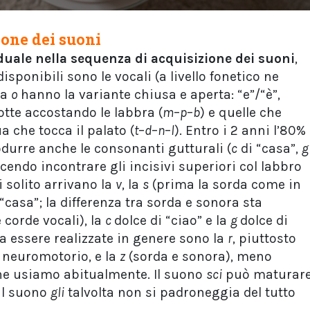
ione dei suoni
iduale nella sequenza di acquisizione dei suoni
,
isponibili sono le vocali (a livello fonetico ne
la
o
hanno la variante chiusa e aperta: “e”/“è”,
otte accostando le labbra (
m
–
p
–
b
) e quelle che
a che tocca il palato (
t
–
d
–
n
–
l
). Entro i 2 anni l’80%
odurre anche le consonanti gutturali (
c
di “casa”,
g
acendo incontrare gli incisivi superiori col labbro
 solito arrivano la
v
, la
s
(prima la sorda come in
“casa”; la differenza tra sorda e sonora sta
 corde vocali), la
c
dolce di “ciao” e la
g
dolce di
a essere realizzate in genere sono la
r
, piuttosto
 neuromotorio, e la
z
(sorda e sonora), meno
he usiamo abitualmente. Il suono
sci
può maturar
il suono
gli
talvolta non si padroneggia del tutto