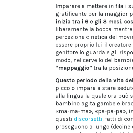
Imparare a mettere in fila i 
gratificante per la maggior 
inizia tra i 6 e gli 8 mesi, c
liberamente la bocca mentre l
percezione cinetica del movim
essere proprio lui il creatore
genitore lo guarda e gli risp
modo, nel cervello del bamb
“mappaggio”
tra la posizion
Questo periodo della vita d
piccolo impara a stare seduto
alla lingua la quale ora può 
bambino agita gambe e bracci
«ma-ma-ma», «pa-pa-pa», int
questi
discorsetti
, fatti di c
proseguono a lungo (decine 