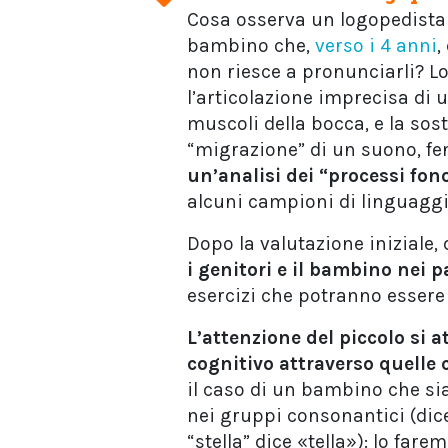
Cosa osserva un logopedista 
bambino che,
verso i 4 anni
,
non riesce a pronunciarli? Lo
l’articolazione imprecisa di u
muscoli della bocca, e la sos
“migrazione” di un suono, fe
un’analisi dei “processi fon
alcuni campioni di linguagg
Dopo la valutazione iniziale,
i genitori e il bambino nei 
esercizi che potranno essere 
L’attenzione del piccolo si at
cognitivo attraverso quell
il caso di un bambino che si
nei gruppi consonantici (dic
“stella” dice «tella»): lo far