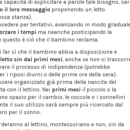
capacità di esplicitare a parole tale bisogno, sa
o il loro messaggio
proponendo un letto
essa stanza).
rocedere per tentativi, avanzando in modo graduale
orzare i tempi
ma neanche posticipando la
 questo è ciò che il bambino reclama.
 far sì che il bambino abbia a disposizione e
 letto sin dai primi mesi
, anche se non vi trascorr
tivare il processo di indipendenza (potrebbe
r i riposi diurni o delle prime ore della sera).
sere organizzato già prima della nascita del
a con il lettino. Nei
primi mesi
il piccolo o la
uno spazio per il cambio, le coccole o i sonnellini
te il suo utilizzo sarà sempre più ricercato dal
ero per il sonno.
rderanno al lettino, montessoriano e non, sin da