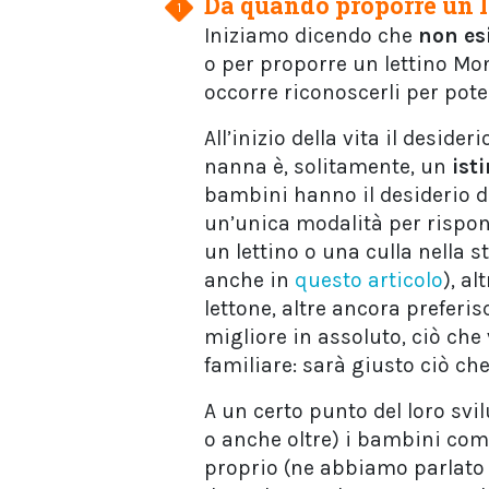
Da quando proporre un 
Iniziamo dicendo che
non es
o per proporre un lettino M
occorre riconoscerli per pote
All’inizio della vita il desid
nanna è, solitamente, un
ist
bambini hanno il desiderio di
un’unica modalità per rispon
un lettino o una culla nella 
anche in
questo articolo
), a
lettone, altre ancora preferis
migliore in assoluto, ciò che
familiare: sarà giusto ciò che
A un certo punto del loro svi
o anche oltre) i bambini co
proprio (ne abbiamo parlato