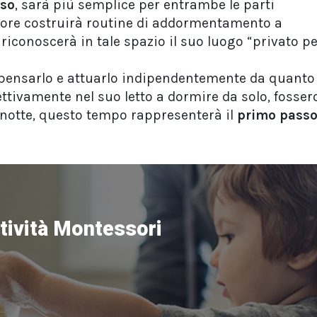
oso
, sarà più semplice per entrambe le parti
itore costruirà routine di addormentamento a
lo riconoscerà in tale spazio il suo luogo “privato p
 pensarlo e attuarlo indipendentemente da quanto
ttivamente nel suo letto a dormire da solo, fosser
 notte, questo tempo rappresenterà il
primo pass
ttività Montessori