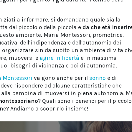
iniziati a informare, si domandano quale sia la
tta del piccolo o della piccola e
da che età inserir
uesto ambiente. Maria Montessori, promotrice,
ducativa, dell’indipendenza e dell’autonomia dei
i organizzare sin da subito un ambiente di vita ch
ere, muoversi e
agire in libertà
e in massima
suoi bisogni di vicinanza e poi di autonomia.
a Montessori
valgono anche per il
sonno
e di
 deve rispondere ad alcune caratteristiche che
alla bambina di muoversi in piena autonomia. M
 montessoriano
? Quali sono i benefici per il piccolo
ione? Andiamo a scoprirlo insieme!