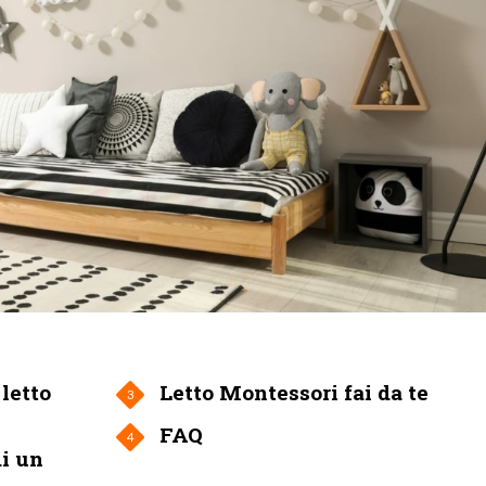
letto
Letto Montessori fai da te
3
FAQ
4
di un