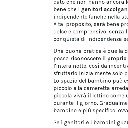
dato che non hanno ancora la 
bene che i
genitori accolgan
indipendente (anche nella st
A tal proposito, sarà bene p
dolce e comprensivo,
senza f
conquista di indipendenza se
Una buona pratica è quella di
possa
riconoscere il proprio
l’intera notte, così da incen
sfruttarlo inizialmente solo pe
Lo spazio del bambino può es
piccolo e la cameretta arredat
piccola vivrà il lettino come 
durante il giorno. Gradualmen
bambino e più specifico, ovv
Se i genitori e i bambini gua