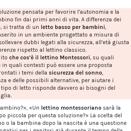
luzione pensata per favorire l’autonomia e la
ino fin dai primi anni di vita. A differenza dei
, si tratta di un
letto basso per bambini
,
nserito in un ambiente progettato a misura di
llevare dubbi legati alla sicurezza, all’età giusta
ferenze rispetto al lettino classico.
rito
che cos’è il lettino Montessori
, su quali
e in quali contesti può essere una proposta
rontati i temi della
sicurezza del sonno
,
za e delle possibili alternative, per aiutare i
 tipo di letto risponde davvero ai bisogni del
glia.
l bambino?», «Un
lettino montessoriano
sarà la
po piccola per questa soluzione?» La scelta del
ino o la bambina dopo la nascita è una questione
gativi per i genitori già durante il tempo della