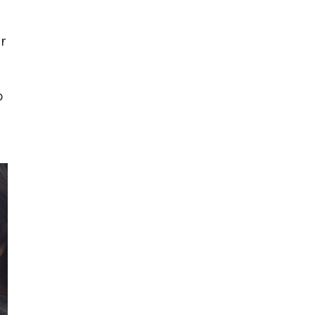
er
o
o