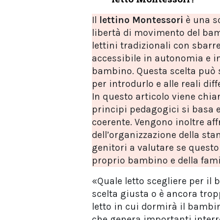
Il
lettino Montessori
è una so
libertà di movimento del bamb
lettini tradizionali con sbarre
accessibile in autonomia e i
bambino. Questa scelta può so
per introdurlo e alle reali dif
In questo articolo viene chia
principi pedagogici si basa 
coerente. Vengono inoltre aff
dell’organizzazione della stan
genitori a valutare se questo
proprio bambino e della fami
«Quale letto scegliere per i
scelta giusta o è ancora trop
letto in cui dormirà il bamb
che genera importanti interro