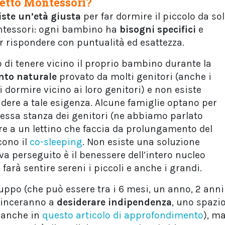
letto Montessori?
iste un’età giusta
per far dormire il piccolo da so
ontessori: ogni bambino ha
bisogni specifici
e
r rispondere con puntualità ed esattezza.
erio di tenere vicino il proprio bambino durante la
into naturale
provato da molti genitori (anche i
 dormire vicino ai loro genitori) e non esiste
dere a tale esigenza. Alcune famiglie optano per
stessa stanza dei genitori (ne abbiamo parlato
ltre a un lettino che faccia da prolungamento del
cono il
co-sleeping
. Non esiste una soluzione
 va perseguito è il benessere dell’intero nucleo
 farà sentire sereni i piccoli e anche i grandi.
luppo (che può essere tra i 6 mesi, un anno, 2 anni
minceranno a
desiderare indipendenza
, uno spazi
 anche in
questo articolo di approfondimento
), m