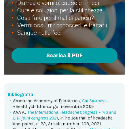
Diarrea e vomito: cause e rimedi
Cure e soluzioni per la stitichezza
Cosa fare per il mal di pancia?
Vermi ossiuri: riconoscerli e trattarli
Sangue nelle feci
Scarica il PDF
Bibliografia
American Academy of Pediatrics,
Car Sickness
,
«healthychildren.org», novembre 2015-
AA.VV.,
The International Headache Congress – IHS and
EHF joint congress 2021
, «The Journal of headache
and pain», n. 22, Article number: 103, 2021.