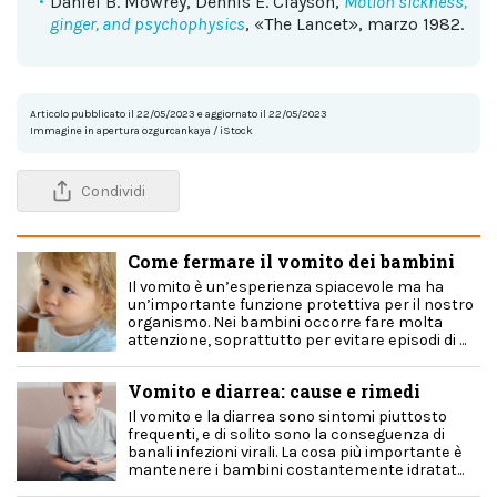
Daniel B. Mowrey, Dennis E. Clayson,
Motion sickness,
ginger, and psychophysics
, «The Lancet», marzo 1982.
Articolo pubblicato il 22/05/2023 e aggiornato il 22/05/2023
Immagine in apertura ozgurcankaya / iStock
Condividi
Come fermare il vomito dei bambini
Il vomito è un’esperienza spiacevole ma ha
un’importante funzione protettiva per il nostro
organismo. Nei bambini occorre fare molta
attenzione, soprattutto per evitare episodi di ...
Vomito e diarrea: cause e rimedi
Il vomito e la diarrea sono sintomi piuttosto
frequenti, e di solito sono la conseguenza di
banali infezioni virali. La cosa più importante è
mantenere i bambini costantemente idratat...