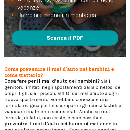
Affrontare con serenità i compiti delle
vacanze
Bambini e neonati in montagna
Scarica il PDF
Come prevenire il mal d’auto nei bambini e
come trattarlo?
Cosa fare per il mal d’auto dei bambini?
Sia i
genitori, limitati negli spostamenti dalla cinetosi dei
propri figli, sia i piccoli, afflitti dal mal d’auto a ogni
nuovo spostamento, vorrebbero conoscere una
formula magica per far scomparire gli odiosi fastidi e
viaggiare finalmente spensierati. Anche se una
formula, di fatto, non esiste, è però possibile
prevenire il mal d’auto nei bambini
mettendo in
pratica alcuni accorgimenti. Ecco cosa suggerisce