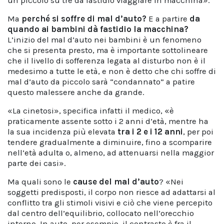
un piccolo su tre dà fastidio viaggiare in macchina».
Ma
perché si soffre di mal d’auto?
E a partire
da
quando ai bambini dà fastidio la macchina?
L’inizio del mal d’auto nei bambini è un fenomeno
che si presenta presto, ma è importante sottolineare
che il livello di sofferenza legata al disturbo non è il
medesimo a tutte le età, e non è detto che chi soffre di
mal d’auto da piccolo sarà “condannato” a patire
questo malessere anche da grande.
«La cinetosi», specifica infatti il medico, «è
praticamente assente sotto i 2 anni d’età, mentre ha
la sua incidenza più elevata
tra i 2 e i 12 anni
, per poi
tendere gradualmente a diminuire, fino a scomparire
nell’età adulta o, almeno, ad attenuarsi nella maggior
parte dei casi».
Ma quali sono le
cause del mal d’auto
? «Nei
soggetti predisposti, il corpo non riesce ad adattarsi al
conflitto tra gli stimoli visivi e ciò che viene percepito
dal centro dell’equilibrio, collocato nell’orecchio
interno. In auto, per esempio, il contrasto è fra il