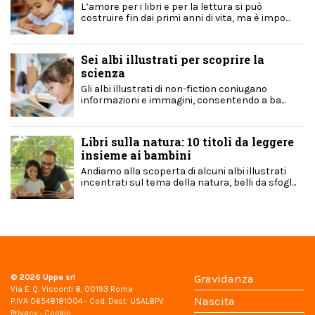
L’amore per i libri e per la lettura si può
costruire fin dai primi anni di vita, ma è impo...
Sei albi illustrati per scoprire la
scienza
Gli albi illustrati di non-fiction coniugano
informazioni e immagini, consentendo a ba...
Libri sulla natura: 10 titoli da leggere
insieme ai bambini
Andiamo alla scoperta di alcuni albi illustrati
incentrati sul tema della natura, belli da sfogl...
© 2026
Uppa srl
Gravidanza
Via E. Q. Visconti 8, 00193 Roma
Nascita
P.IVA 06548181004 - Cod. Dest: USAL8PV
Privacy
-
Cookie