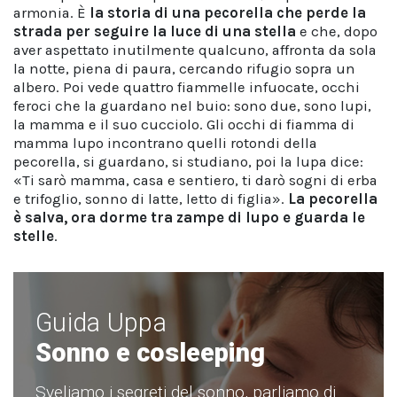
armonia. È
la storia di una pecorella che perde la
strada per seguire la luce di una stella
e che, dopo
aver aspettato inutilmente qualcuno, affronta da sola
la notte, piena di paura, cercando rifugio sopra un
albero. Poi vede quattro fiammelle infuocate, occhi
feroci che la guardano nel buio: sono due, sono lupi,
la mamma e il suo cucciolo. Gli occhi di fiamma di
mamma lupo incontrano quelli rotondi della
pecorella, si guardano, si studiano, poi la lupa dice:
«Ti sarò mamma, casa e sentiero, ti darò sogni di erba
e trifoglio, sonno di latte, letto di figlia».
La pecorella
è salva, ora dorme tra zampe di lupo e guarda le
stelle
.
Guida Uppa
Sonno e cosleeping
Sveliamo i segreti del sonno, parliamo di