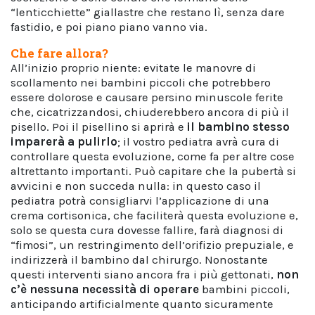
“lenticchiette” giallastre che restano lì, senza dare
fastidio, e poi piano piano vanno via.
Che fare allora?
All’inizio proprio niente: evitate le manovre di
scollamento nei bambini piccoli che potrebbero
essere dolorose e causare persino minuscole ferite
che, cicatrizzandosi, chiuderebbero ancora di più il
pisello. Poi il pisellino si aprirà e
il bambino stesso
imparerà a pulirlo
; il vostro pediatra avrà cura di
controllare questa evoluzione, come fa per altre cose
altrettanto importanti. Può capitare che la pubertà si
avvicini e non succeda nulla: in questo caso il
pediatra potrà consigliarvi l’applicazione di una
crema cortisonica, che faciliterà questa evoluzione e,
solo se questa cura dovesse fallire, farà diagnosi di
“fimosi”, un restringimento dell’orifizio prepuziale, e
indirizzerà il bambino dal chirurgo. Nonostante
questi interventi siano ancora fra i più gettonati,
non
c’è nessuna necessità di operare
bambini piccoli,
anticipando artificialmente quanto sicuramente