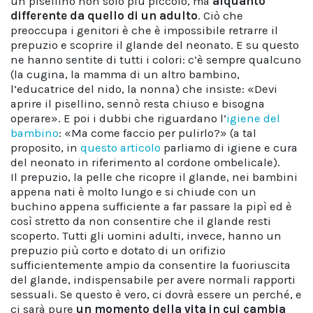
un pisellino non solo più piccolo, ma
alquanto
differente da quello di un adulto
. Ciò che
preoccupa i genitori è che è impossibile retrarre il
prepuzio e scoprire il glande del neonato. E su questo
ne hanno sentite di tutti i colori: c’è sempre qualcuno
(la cugina, la mamma di un altro bambino,
l’educatrice del nido, la nonna) che insiste: «Devi
aprire il pisellino, sennò resta chiuso e bisogna
operare». E poi i dubbi che riguardano l’
igiene del
bambino
: «Ma come faccio per pulirlo?» (a tal
proposito, in
questo articolo
parliamo di igiene e cura
del neonato in riferimento al cordone ombelicale).
Il prepuzio, la pelle che ricopre il glande, nei bambini
appena nati è molto lungo e si chiude con un
buchino appena sufficiente a far passare la pipì ed è
così stretto da non consentire che il glande resti
scoperto. Tutti gli uomini adulti, invece, hanno un
prepuzio più corto e dotato di un orifizio
sufficientemente ampio da consentire la fuoriuscita
del glande, indispensabile per avere normali rapporti
sessuali. Se questo è vero, ci dovrà essere un perché, e
ci sarà pure
un momento della vita in cui cambia