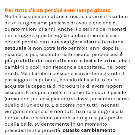
Per tutto c’è un perché e un tempo giusto
Nulla è casuale in natura: il nostro corpo è il risultato
di un lunghissimo processo di evoluzione che è
durato milioni di anni. Anche il pisellino dei neonati
non sfugge a questa regola: probabilmente è così
chiuso perché
non può svolgere alcuna funzione
sessuale
(e non potrà farlo per molti anni dopo la
nascita), e poi, secondo molti medici, perché così
è
più protetto dal contatto con le feci e le urine
, che i
bambini piccoli non riescono a depositare… nei posti
giusti. Ma i bambini crescono e diventano grandi: il
passaggio è la pubertà, periodo della vita in cui si
acquista la capacità di riprodursi e di avere rapporti
sessuali. È proprio quello il momento in cui il pisello
(ormai non più così piccino) si dovrà presentare come
quello di un adulto. E siccome non tutti i neonati
vengono circoncisi e non tutti hanno la cugina o la
nonna che insistono perché si tiri giù al più presto
quella pelle, evidentemente in un momento
precedente alla pubertà,
questo cambiamento