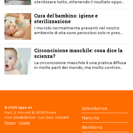
sterilizzare tutto, ottenendo il risultato oppo...
Cura del bambino: igiene e
sterilizzazione
I microbi normalmente presenti nel nostro
ambiente di vita sono pericolosi solo in pres...
Circoncisione maschile: cosa dice la
scienza?
La circoncisione maschile è una pratica diffusa
in molte parti del mondo, ma molto controv...
© 2026
Uppa srl
Gravidanza
Via E. Q. Visconti 8, 00193 Roma
Nascita
P.IVA 06548181004 - Cod. Dest: USAL8PV
Privacy
-
Cookie
Bambino