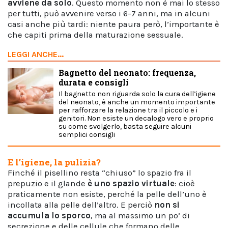
avviene da solo
. Questo momento non è mai lo stesso
per tutti, può avvenire verso i 6-7 anni, ma in alcuni
casi anche più tardi: niente paura però, l’importante è
che capiti prima della maturazione sessuale.
LEGGI ANCHE...
Bagnetto del neonato: frequenza,
durata e consigli
Il bagnetto non riguarda solo la cura dell’igiene
del neonato, è anche un momento importante
per rafforzare la relazione tra il piccolo e i
genitori. Non esiste un decalogo vero e proprio
su come svolgerlo, basta seguire alcuni
semplici consigli
E l’igiene, la pulizia?
Finché il pisellino resta “chiuso” lo spazio fra il
prepuzio e il glande
è uno spazio virtuale
: cioè
praticamente non esiste, perché la pelle dell’uno è
incollata alla pelle dell’altro. E perciò
non si
accumula lo sporco
, ma al massimo un po’ di
secrezione e delle cellule che formano delle