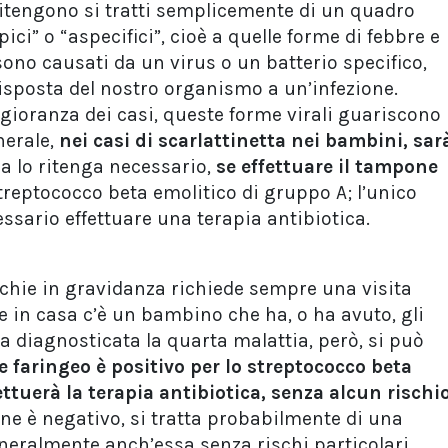
itengono si tratti semplicemente di un quadro
pici” o “aspecifici”, cioè a quelle forme di febbre e
ono causati da un virus o un batterio specifico,
sposta del nostro organismo a un’infezione.
gioranza dei casi, queste forme virali guariscono
nerale,
nei casi di scarlattinetta nei bambini, sar
ra lo ritenga necessario,
se effettuare il tampone
treptococco beta emolitico di gruppo A; l’unico
essario effettuare una terapia antibiotica.
chie in gravidanza richiede sempre una visita
 in casa c’è un bambino che ha, o ha avuto, gli
a diagnosticata la quarta malattia, però, si può
e faringeo è positivo per lo streptococco beta
ettuerà la terapia antibiotica, senza alcun rischi
one è negativo, si tratta probabilmente di una
eneralmente anch’essa senza rischi particolari.