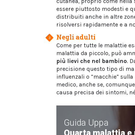
cutanea, proprio come nella 
essere piuttosto modesti e qua
distribuiti anche in altre zo
risolversi rapidamente e a no
Negli adulti
Come per tutte le malattie es
malattia da piccolo, può amm
più lievi che nel bambino
. D
precisione questo tipo di ma
influenzali o “macchie” sulla
medico, anche se, comunque, 
causa precisa dei sintomi, né
Guida Uppa
Quarta malattia e