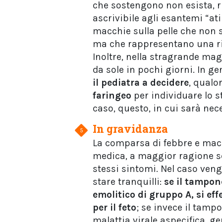
che sostengono non esista, r
ascrivibile agli esantemi “ati
macchie sulla pelle che non s
ma che rappresentano una ri
Inoltre, nella stragrande mag
da sole in pochi giorni. In ge
il pediatra a decidere
, qualo
faringeo
per individuare lo s
caso, questo, in cui sarà nec
In gravidanza
La comparsa di febbre e mac
medica, a maggior ragione se
stessi sintomi. Nel caso veng
stare tranquilli:
se il tampon
emolitico di gruppo A, si eff
per il feto
; se invece il tamp
malattia virale aspecifica, g