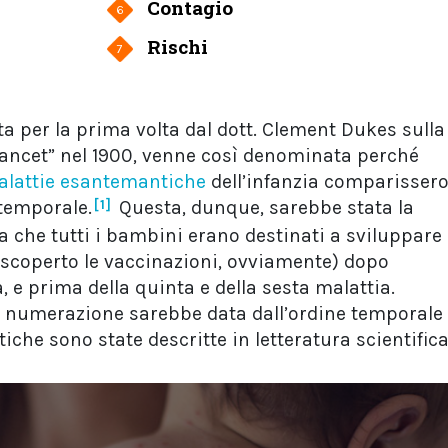
Contagio
6
Rischi
7
tta per la prima volta dal dott. Clement Dukes sulla
Lancet” nel 1900, venne così denominata perché
lattie esantemantiche
dell’infanzia comparisser
 temporale.
[1]
Questa, dunque, sarebbe stata la
 che tutti i bambini erano destinati a sviluppare
scoperto le vaccinazioni, ovviamente) dopo
, e prima della quinta e della sesta malattia.
 la numerazione sarebbe data dall’ordine temporale
iche sono state descritte in letteratura scientifica