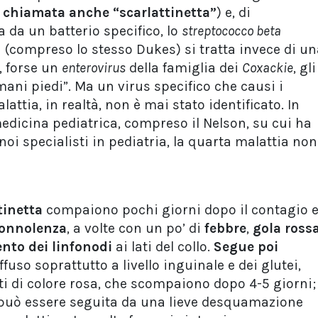
 chiamata anche “scarlattinetta”
) e, di
 da un batterio specifico, lo
streptococco beta
i (compreso lo stesso Dukes) si tratta invece di u
, forse un
enterovirus
della famiglia dei
Coxackie
, gli
mani piedi”. Ma un virus specifico che causi i
lattia, in realtà, non è mai stato identificato. In
 medicina pediatrica, compreso il Nelson, su cui ha
noi specialisti in pediatria, la quarta malattia non
tinetta
compaiono pochi giorni dopo il contagio 
onnolenza
, a volte con un po’ di
febbre
,
gola ross
nto dei linfonodi
ai lati del collo.
Segue poi
ffuso soprattutto a livello inguinale e dei glutei,
ti di colore rosa, che scompaiono dopo 4-5 giorni;
può essere seguita da una lieve desquamazione