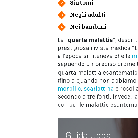
Sintomi
2
Negli adulti
3
Nei bambini
4
La “
quarta malattia
”, descri
prestigiosa rivista medica “
all’epoca si riteneva che le
ma
seguendo un preciso ordine
quarta malattia esantematica
(fino a quando non abbiamo 
morbillo
,
scarlattina
e rosolia
Secondo altre fonti, invece,
con cui le malattie esantemat
Guida Uppa