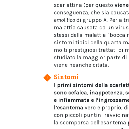
scarlattina (per questo
viene
conseguenza, che sia causata
emolitico
di gruppo A. Per altr
malattia causata da un virus
stessi della malattia “bocca 
sintomi tipici della quarta ma
molti prestigiosi trattati di
studiato la maggior parte di 
viene neanche citata.
Sintomi
I primi sintomi della scarlat
sono cefalea
,
inappetenza
,
s
e infiammata e l’ingrossame
l’esantema
vero e proprio, di
con piccoli puntini ravvicina
la scomparsa dell’esantema 