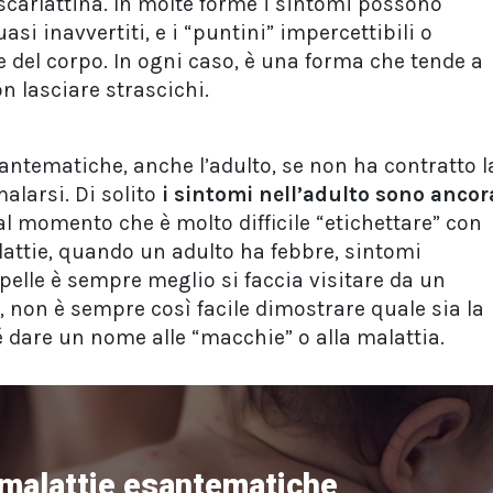
scarlattina. In molte forme i sintomi possono
si inavvertiti, e i “puntini” impercettibili o
ne del corpo. In ogni caso, è una forma che tende a
n lasciare strascichi.
antematiche, anche l’adulto, se non ha contratto l
alarsi. Di solito
i sintomi nell’adulto sono ancor
al momento che è molto difficile “etichettare” con
lattie, quando un adulto ha febbre, sintomi
 pelle è sempre meglio si faccia visitare da un
non è sempre così facile dimostrare quale sia la
 dare un nome alle “macchie” o alla malattia.
 malattie esantematiche