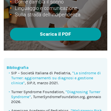
Come cambia il sonno
Linguaggio e comunicazione
Sulla strada dell’indipendenza
Scarica il PDF
Bibliografia
SIP – Società Italiana di Pediatria,
“La sindrome di
Turner: aggiornamenti su diagnosi e gestione
clinica”
,
SIP.it
, marzo 2021.
Turner Syndrome Foundation,
“Diagnosing Turner
Syndrome”
,
TurnerSyndromeFoundation.org
, gennaio
2026.
American Academy of Pediatrics,
“Malignancy Risk