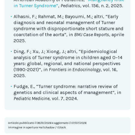
in Turner Syndrome”
,
Pediatrics
, vol. 156, n. 2, 2025.
Alhasni, F.; Rahmat, M.; Bayoumi, M.; altri, “Early
diagnosis and neonatal management of Turner
syndrome with disproportionate short stature and
coarctation of the aorta”, in
BMJ Case Reports
, aprile
2025.
Ding, F.; Xu, J.; Xiong, J.; altri, “Epidemiological
analysis of Turner syndrome in children aged 0–14
years: global, regional, and national perspectives
(1990-2021)”, in
Frontiers in Endocrinology
, vol. 16,
2025.
Fudge, E., “Turner syndrome: narrative review of
genetics and clinical aspects of management”, in
Pediatric Medicine
, vol. 7, 2024.
Articolo pubblicato il 08/01/2026 e aggiornato il 07/07/2026
Immagine in apertura Hailshadow / iStock