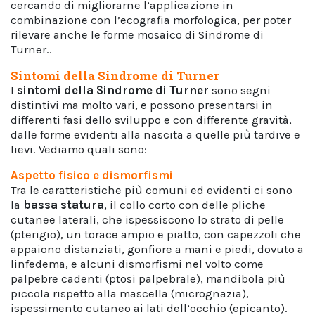
cercando di migliorarne l’applicazione in
combinazione con l’ecografia morfologica, per poter
rilevare anche le forme mosaico di Sindrome di
Turner..
Sintomi della Sindrome di Turner
I
sintomi della
Sindrome
di Turner
sono segni
distintivi ma molto vari, e possono presentarsi in
differenti fasi dello sviluppo e con differente gravità,
dalle forme evidenti alla nascita a quelle più tardive e
lievi. Vediamo quali sono:
Aspetto fisico e dismorfismi
Tra le caratteristiche più comuni ed evidenti ci sono
la
bassa statura
, il collo corto con delle pliche
cutanee laterali, che ispessiscono lo strato di pelle
(pterigio), un torace ampio e piatto, con capezzoli che
appaiono distanziati, gonfiore a mani e piedi, dovuto a
linfedema, e alcuni dismorfismi nel volto come
palpebre cadenti (ptosi palpebrale), mandibola più
piccola rispetto alla mascella (micrognazia),
ispessimento cutaneo ai lati dell’occhio (epicanto).