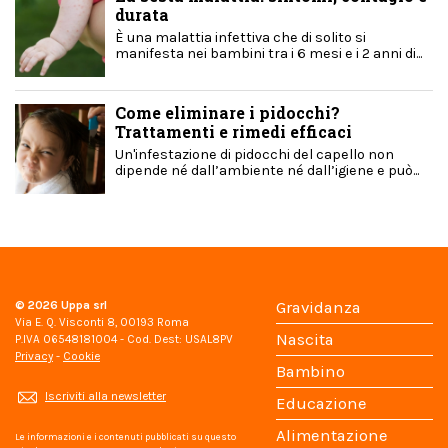
durata
È una malattia infettiva che di solito si
manifesta nei bambini tra i 6 mesi e i 2 anni di...
Come eliminare i pidocchi?
Trattamenti e rimedi efficaci
Un'infestazione di pidocchi del capello non
dipende né dall’ambiente né dall’igiene e può...
© 2026
Uppa srl
Gravidanza
Via E. Q. Visconti 8, 00193 Roma
Nascita
P.IVA 06548181004 - Cod. Dest: USAL8PV
Privacy
-
Cookie
Bambino
Iscriviti alla newsletter
Educazione
Alimentazione
Le informazioni e i contenuti pubblicati su questo