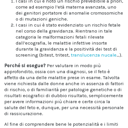
I casi in cui è noto un rischio prevedibile a priori,
come ad esempio l’età materna avanzata, uno
dei genitori portatore di anomalie cromosomiche
o di mutazioni geniche.
I casi in cui è stato evidenziato un rischio fetale
nel corso della gravidanza. Rientrano in tale
categoria le malformazioni fetali rilevate
dall’ecografia, le malattie infettive insorte
durante la gravidanza e la positività dei test di
screening (bitest, tritest,
translucenza nucale
…).
Perché si esegue?
Per valutare in modo più
approfondito, ossia con una diagnosi, se il feto è
affetto da una delle malattie prese in esame. Talvolta
viene richiesta dalle donne anche in assenza di fattori
di rischio, o di familiarità per patologie genetiche o di
risultati ecografici di dubbio risultato, semplicemente
per avere informazioni più chiare e certe circa la
salute del feto e, dunque, per una necessità personale
di rassicurazione.
Al fine di comprendere bene le potenzialità e i limiti