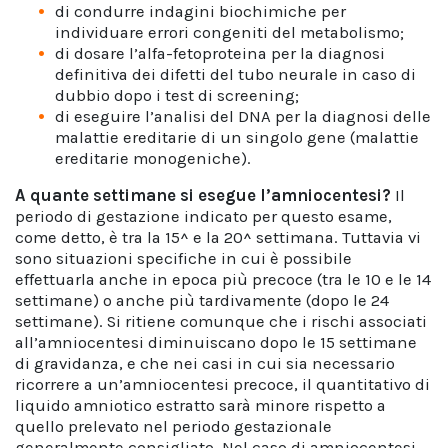
di condurre indagini biochimiche per
individuare errori congeniti del metabolismo;
di dosare l’alfa-fetoproteina per la diagnosi
definitiva dei difetti del tubo neurale in caso di
dubbio dopo i test di screening;
di eseguire l’analisi del DNA per la diagnosi delle
malattie ereditarie di un singolo gene (malattie
ereditarie monogeniche).
A quante settimane
si esegue
l’amniocentesi
?
Il
periodo di gestazione indicato per questo esame,
come detto, è tra la 15^ e la 20^ settimana. Tuttavia vi
sono situazioni specifiche in cui è possibile
effettuarla anche in epoca più precoce (tra le 10 e le 14
settimane) o anche più tardivamente (dopo le 24
settimane). Si ritiene comunque che i rischi associati
all’amniocentesi diminuiscano dopo le 15 settimane
di gravidanza, e che nei casi in cui sia necessario
ricorrere a un’amniocentesi precoce, il quantitativo di
liquido amniotico estratto sarà minore rispetto a
quello prelevato nel periodo gestazionale
generalmente consigliato. Nel caso di amniocentesi