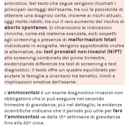
amniotico. Nel testo che segue vengono illustrati i
principali vantaggi dell’esame, tra cui la possibilità di
ottenere una diagnosi certa, insieme ai rischi attuali,
oggi molto ridotti, tra cui il raro aumento del rischio di
aborto spontaneo
. Si chiariscono le indicazioni
cliniche, come età materna avanzata, esiti sospetti
agli screening o presenza di
malformazioni fetali
individuate in ecografia. Vengono approfondite inoltre
le alternative, dai
test prenatali non invasivi (NIPT)
allo screening combinato del primo trimestre,
evidenziando differenze tra test di screening e test
diagnostici. Il testo offre un quadro equilibrato per
aiutare le famiglie a orientarsi tra benefici, limiti e
implicazioni emotive dell’esame.
L’
amniocentesi
è un esame diagnostico invasivo non
obbligatorio che si può eseguire nel secondo
trimestre di gravidanza; più nel dettaglio, le evidenze
scientifiche indicano che il periodo più utile per
fare
l’amniocentesi
va dalla 15^ settimana di gravidanza
fino alla 20^ circa.