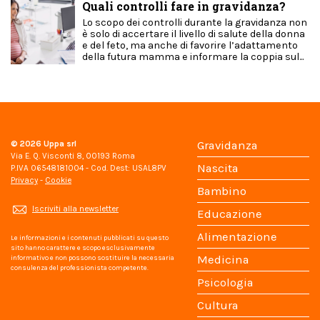
Quali controlli fare in gravidanza?
Lo scopo dei controlli durante la gravidanza non
è solo di accertare il livello di salute della donna
e del feto, ma anche di favorire l’adattamento
della futura mamma e informare la coppia sul...
© 2026
Uppa srl
Gravidanza
Via E. Q. Visconti 8, 00193 Roma
Nascita
P.IVA 06548181004 - Cod. Dest: USAL8PV
Privacy
-
Cookie
Bambino
Iscriviti alla newsletter
Educazione
Alimentazione
Le informazioni e i contenuti pubblicati su questo
sito hanno carattere e scopo esclusivamente
Medicina
informativo e non possono sostituire la necessaria
consulenza del professionista competente.
Psicologia
Cultura