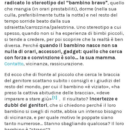
radicato lo stereotipo del “bambino bravo”
, quello
che mangia (in orari prestabiliti), dorme (nella sua
culla, preferibilmente tutta la notte) e nel resto del
tempo sorride beato dalla sua
sdraietta/carrozzina/palestrina. Uno stereotipo a cui
spesso, quando non si ha esperienza di bimbi piccoli,
si tende a credere, per poi scoprire che la realtà è ben
diversa. Perché
quando il bambino nasce non sa
nulla di orari, accessori, gadget: quello che cerca
con forza e convinzione è solo… la sua mamma
.
Contatto
, vicinanza, rassicurazione.
Ed ecco che di fronte al piccolo che cerca le braccia
del genitore scattano subito i consigli e i giudizi del
resto del mondo, per cui il bambino «è viziato», «ha
preso la cattiva abitudine delle braccia», «deve
[1]
imparare a stare giù»
. Il risultato?
Incertezze e
dubbi dei genitori
, che si chiedono perché il loro
bambino si svegli di notte, abbia un intenso bisogno
di vicinanza, e per quale motivo le poppate siano
tanto numerose… Stanno sbagliando qualcosa? Il loro
bambino è “strano”?