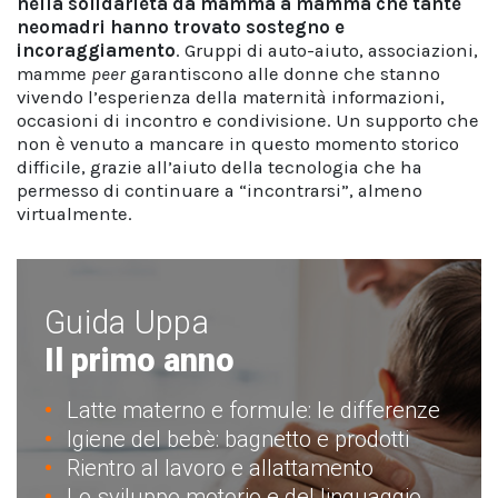
nella solidarietà da mamma a mamma che tante
neomadri hanno trovato sostegno e
incoraggiamento
. Gruppi di auto-aiuto, associazioni,
mamme
peer
garantiscono alle donne che stanno
vivendo l’esperienza della maternità informazioni,
occasioni di incontro e condivisione. Un supporto che
non è venuto a mancare in questo momento storico
difficile, grazie all’aiuto della tecnologia che ha
permesso di continuare a “incontrarsi”, almeno
virtualmente.
Guida Uppa
Il primo anno
Latte materno e formule: le differenze
Igiene del bebè: bagnetto e prodotti
Rientro al lavoro e allattamento
Lo sviluppo motorio e del linguaggio