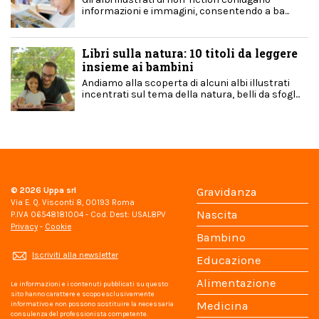
informazioni e immagini, consentendo a ba...
Libri sulla natura: 10 titoli da leggere
insieme ai bambini
Andiamo alla scoperta di alcuni albi illustrati
incentrati sul tema della natura, belli da sfogl...
© 2026
Uppa srl
Gravidanza
Via E. Q. Visconti 8, 00193 Roma
Nascita
P.IVA 06548181004 - Cod. Dest: USAL8PV
Privacy
-
Cookie
Bambino
Iscriviti alla newsletter
Educazione
Alimentazione
Le informazioni e i contenuti pubblicati su questo
sito hanno carattere e scopo esclusivamente
Medicina
informativo e non possono sostituire la necessaria
consulenza del professionista competente.