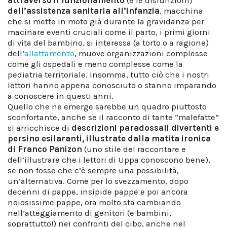
attraverso il funzionamento
(e le disfunzioni)
dell’assistenza sanitaria all’infanzia
, macchina
che si mette in moto già durante la gravidanza per
macinare eventi cruciali come il parto, i primi giorni
di vita del bambino, si interessa (a torto o a ragione)
dell’
allattamento
, muove organizzazioni complesse
come gli ospedali e meno complesse come la
pediatria territoriale. Insomma, tutto ciò che i nostri
lettori hanno appena conosciuto o stanno imparando
a conoscere in questi anni.
Quello che ne emerge sarebbe un quadro piuttosto
sconfortante, anche se il racconto di tante “malefatte”
si arricchisce di
descrizioni paradossali divertenti e
persino esilaranti, illustrate dalla matita ironica
di Franco Panizon
(uno stile del raccontare e
dell’illustrare che i lettori di Uppa conoscono bene),
se non fosse che c’è sempre una possibilità,
un’alternativa. Come per lo svezzamento, dopo
decenni di pappe, insipide pappe e poi ancora
noiosissime pappe, ora molto sta cambiando
nell’atteggiamento di genitori (e bambini,
soprattutto!) nei confronti del cibo, anche nel