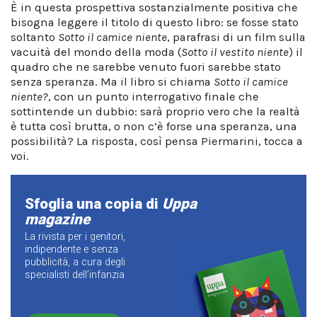
È in questa prospettiva sostanzialmente positiva che
bisogna leggere il titolo di questo libro: se fosse stato
soltanto
Sotto il camice niente
, parafrasi di un film sulla
vacuità del mondo della moda (
Sotto il vestito niente
) il
quadro che ne sarebbe venuto fuori sarebbe stato
senza speranza. Ma il libro si chiama
Sotto il camice
niente?
, con un punto interrogativo finale che
sottintende un dubbio: sarà proprio vero che la realtà
è tutta così brutta, o non c’è forse una speranza, una
possibilità? La risposta, così pensa Piermarini, tocca a
voi.
Sfoglia una copia di
Uppa
magazine
La rivista per i genitori,
indipendente e senza
pubblicità, a cura degli
specialisti dell’infanzia