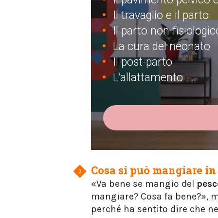
Il travaglio e il parto
Il parto non fisiologic
La cura del neonato
Il post-parto
L’allattamento
Cosa si può mangiare i
«Va bene se mangio del
pesc
mangiare? Cosa fa bene?», m
perché ha sentito dire che ne