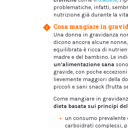
problematiche, infatti, semb
nutrizione già durante la vi
Cosa mangiare in grav
Una donna in gravidanza non
dicono ancora alcune nonne, 
equilibrata è ricca di nutrien
madre e del bambino. Le ind
un’
alimentazione sana
sono 
gravide, con poche eccezioni 
lievemente maggiori della do
piccoli e sani snack (frutta s
Come mangiare in gravidanz
dieta
basata sui principi de
un consumo prevalente di
carboidrati complessi, pr