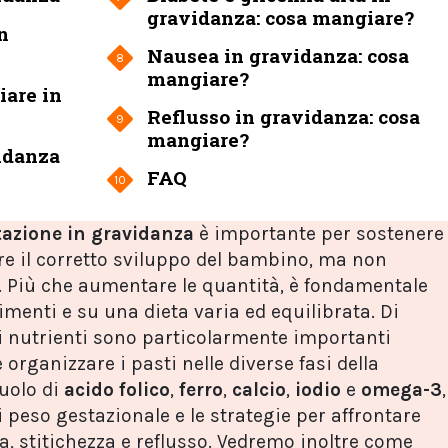
gravidanza: cosa mangiare?
n
Nausea in gravidanza: cosa
8
mangiare?
iare in
Reflusso in gravidanza: cosa
9
mangiare?
idanza
FAQ
10
azione in gravidanza
è importante per sostenere
ire il corretto sviluppo del bambino, ma non
. Più che aumentare le quantità, è fondamentale
imenti e su una dieta varia ed equilibrata. Di
 nutrienti sono particolarmente importanti
organizzare i pasti nelle diverse fasi della
ruolo di
acido folico
,
ferro
,
calcio
,
iodio
e
omega-3
,
i peso gestazionale e le strategie per affrontare
 stitichezza e reflusso. Vedremo inoltre come