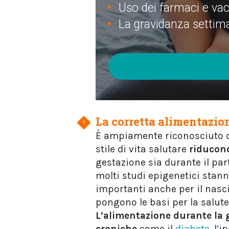
Uso dei farmaci e vac
La gravidanza settim
La corretta alimentazio
È ampiamente riconosciuto
stile di vita salutare
riducon
gestazione sia durante il par
molti studi epigenetici stan
importanti anche per il nascit
pongono le basi per la salute 
L’alimentazione durante la 
croniche
come il
diabete
, l’