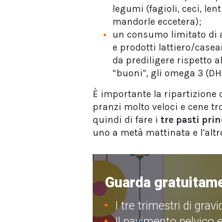
legumi (fagioli, ceci, lent
mandorle eccetera);
un consumo limitato di a
e prodotti lattiero/casea
da prediligere rispetto al
“buoni”, gli omega 3 (DH
È importante la ripartizione 
pranzi molto veloci e cene tr
quindi di fare i
tre pasti prin
uno a metà mattinata e l’alt
Guarda gratuitame
I tre trimestri di grav
Il pavimento pelvico e