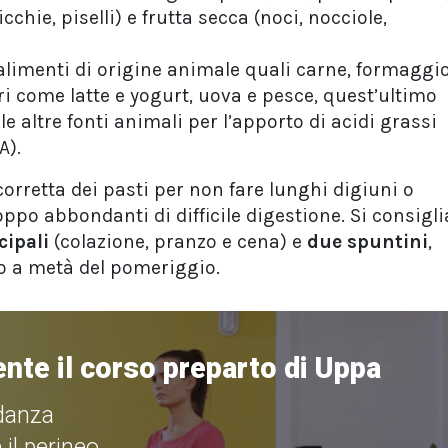
icchie, piselli) e frutta secca (noci, nocciole,
limenti di origine animale quali carne, formaggi
ri come latte e yogurt, uova e pesce, quest’ultimo
le altre fonti animali per l’apporto di acidi grassi
A).
corretta dei pasti per non fare lunghi digiuni o
oppo abbondanti di difficile digestione. Si consigli
cipali
(colazione, pranzo e cena) e
due spuntini
,
ro a metà del pomeriggio.
nte il corso preparto di Uppa
idanza
 il perineo