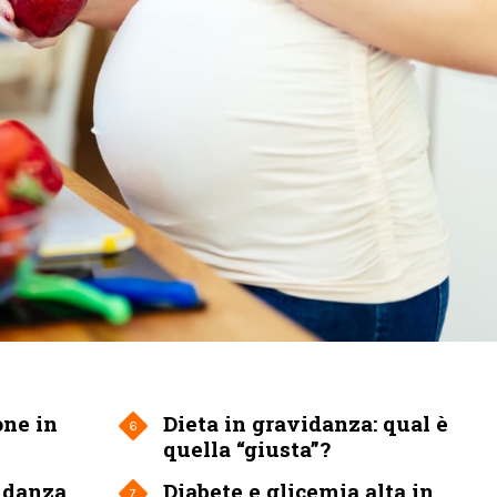
one in
Dieta in gravidanza: qual è
6
quella “giusta”?
idanza
Diabete e glicemia alta in
7