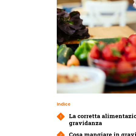
Indice
La corretta alimentazi
1
gravidanza
Cosa mangiare in grav
2