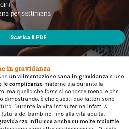
cini
ana per settimana
Scarica il PDF
ne in gravidanza
 che
un’alimentazione sana in gravidanza
e uno
o le complicanze
materne sia durante la
to, ma quello che forse si conosce meno, e che
no dimostrando, è che questi due fattori sono
uro. Durante la vita intrauterina infatti si
futura del bambino, fino alla vita adulta.
gravidanza influisce anche su molte malattie
ipertensione e malattie cardiovascolari. Queste