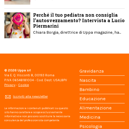
Perché il tuo pediatra non consiglia
l’autosvezzamento? Intervista a Lucio
Piermarini
Chiara Borgia, direttrice di Uppa magazine, ha...
© 2026
Uppa srl
Gravidanza
Via E. Q. Visconti 8, 00193 Roma
Nascita
P.IVA 06548181004 - Cod. Dest: USAL8PV
Privacy
-
Cookie
Bambino
Iscriviti alla newsletter
Educazione
Alimentazione
Le informazioni e i contenuti pubblicati su questo
sito hanno carattere e scopo esclusivamente
Medicina
informativo e non possono sostituire la necessaria
consulenza del professionista competente.
Psicologia