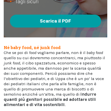
Tagli sicuri
Scarica il PDF
Né baby food, né junk food
Che se poi di
food
vogliamo parlare, non è il
baby food
quello su cui dovremmo concentrarci, ma piuttosto il
junk food
, il cibo spazzatura, economico e spesso
anche appetibile, ma dannoso per la scarsa qualità
dei suoi componenti. Perciò possiamo dire che
l’obiettivo dei pediatri, e di Uppa che è un po’ la voce
dei pediatri italiani che parla alle famiglie, non è
quello di promuovere una marca di biscotti o di
semolino anziché un’altra, ma quello di
indurre
quanti più genitori possibile ad adottare stili
alimentari e di vita sostenibili
.