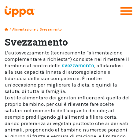
/
Alimentazione
/
Svezzamento
Svezzamento
L’autosvezzamento (tecnicamente “alimentazione
complementare a richiesta”) consiste nel rimettere il
bambino al centro dello
svezzamento
, affidandosi
alla sua capacità innata di autoregolazione e
fidandosi delle sue competenze. È inoltre
un’occasione per migliorare la dieta, e quindi la
salute, di tutta la famiglia.
Lo stile alimentare dei genitori influenzerà quello del
proprio bambino, per cui è rilevante fare scelte
salutari nel momento dell’acquisto dei cibi; ad
esempio prediligendo gli alimenti a filiera corta,
dando preferenza ai vegetali piuttosto che ai derivati
animali, proponendo al bambino numerose porzioni
al giorno di frutta e verdura di stagione, e limitando