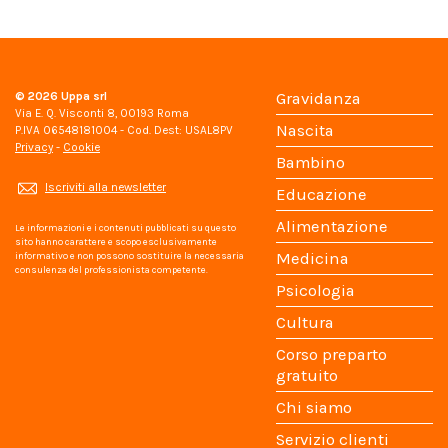
© 2026
Uppa srl
Gravidanza
Via E. Q. Visconti 8, 00193 Roma
Nascita
P.IVA 06548181004 - Cod. Dest: USAL8PV
Privacy
-
Cookie
Bambino
Iscriviti alla newsletter
Educazione
Alimentazione
Le informazioni e i contenuti pubblicati su questo
sito hanno carattere e scopo esclusivamente
Medicina
informativo e non possono sostituire la necessaria
consulenza del professionista competente.
Psicologia
Cultura
Corso preparto
gratuito
Chi siamo
Servizio clienti