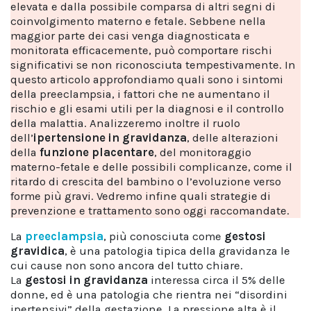
elevata e dalla possibile comparsa di altri segni di
coinvolgimento materno e fetale. Sebbene nella
maggior parte dei casi venga diagnosticata e
monitorata efficacemente, può comportare rischi
significativi se non riconosciuta tempestivamente. In
questo articolo approfondiamo quali sono i sintomi
della preeclampsia, i fattori che ne aumentano il
rischio e gli esami utili per la diagnosi e il controllo
della malattia. Analizzeremo inoltre il ruolo
dell’
ipertensione in gravidanza
, delle alterazioni
della
funzione placentare
, del monitoraggio
materno-fetale e delle possibili complicanze, come il
ritardo di crescita del bambino o l’evoluzione verso
forme più gravi. Vedremo infine quali strategie di
prevenzione e trattamento sono oggi raccomandate.
La
preeclampsia
,
più conosciuta come
gestosi
gravidica
, è una patologia tipica della gravidanza le
cui cause non sono ancora del tutto chiare.
La
gestosi
in
gravidanza
interessa circa il 5% delle
donne, ed è una patologia che rientra nei “disordini
ipertensivi” della gestazione. La pressione alta è il