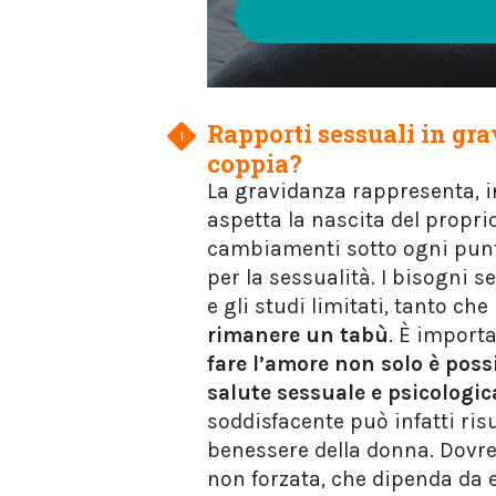
Rapporti sessuali in gr
coppia?
La gravidanza rappresenta, i
aspetta la nascita del propr
cambiamenti sotto ogni punto 
per la sessualità. I bisogni 
e gli studi limitati, tanto che
rimanere un tabù
. È import
fare l’amore non solo è poss
salute sessuale e psicologic
soddisfacente può infatti risu
benessere della donna. Dovre
non forzata, che dipenda da e