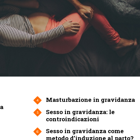
Masturbazione in gravidanza
4
sa
Sesso in gravidanza: le
5
controindicazioni
Sesso in gravidanza come
6
metodo d’induzione al parto?