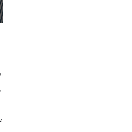
i
si
,
e