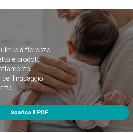
le: le differenze
tto e prodotti
llattamento
 del linguaggio
tatto
Scarica il PDF