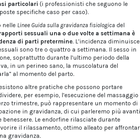
asi particolari
(i professionisti che seguono le
sposte specifiche caso per caso).
 nelle
Linee Guida sulla gravidanza fisiologica
del
rapporti sessuali una o due volte a settimana è
denza di parti pretermine
. L’incidenza diminuisce
essuali sono tre o quattro a settimana. Il sesso in
ne, soprattutto durante l’ultimo periodo della
va, in un perineo sano, la muscolatura del
rla” al momento del parto.
 esistono altre pratiche che possono portare
ividere, per esempio, l’esecuzione del massaggio
 terzo trimestre, può rappresentare un momento di
bazione in gravidanza, di cui parleremo più avanti
e benessere. Le endorfine rilasciate durante
vorire il rilassamento, ottimo alleato per affronta
una gravidanza.