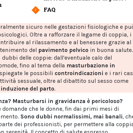
n
FAQ
7
ralmente sicuro nelle gestazioni fisiologiche e pu
 psicologici. Oltre a rafforzare il legame di coppia, i
ntribuire al rilassamento e al benessere grazie al
antenimento del
pavimento pelvico
in buona salute.
i dubbi delle coppie: dall’eventuale calo del
comode, fino al tema della
masturbazione in
spiegate le possibili
controindicazioni
e i rari cas
attività sessuale, oltre al dibattito sul sesso come
i
induzione del parto
.
nza?
Masturbarsi in gravidanza è pericoloso?
e domande che le donne, fin dai primi mesi di
gomento.
Sono dubbi normalissimi, mai banali
, ch
arte dei professionisti, per permettere alla coppi
con serenità. Il concetto di salute espresso