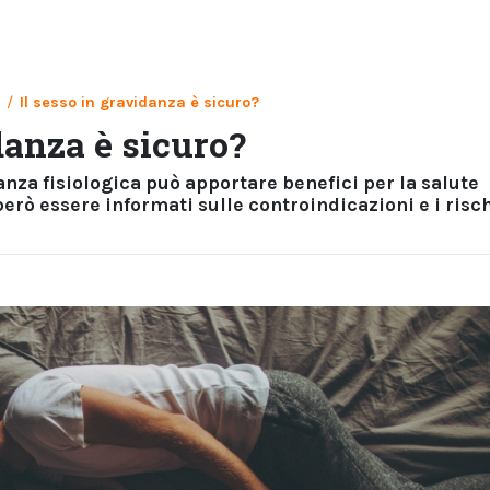
/
Il sesso in gravidanza è sicuro?
danza è sicuro?
nza fisiologica può apportare benefici per la salute
erò essere informati sulle controindicazioni e i risc