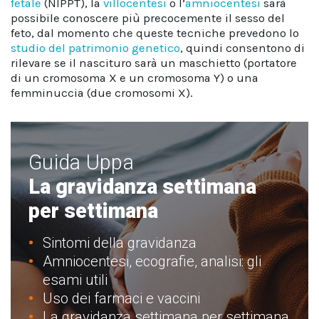
fetale
(NIPPT), la
villocentesi
o l’
amniocentesi
sarà
possibile conoscere più precocemente il sesso del
feto, dal momento che queste tecniche prevedono lo
studio del patrimonio genetico
, quindi consentono di
rilevare se il nascituro sarà un maschietto (portatore
di un cromosoma X e un cromosoma Y) o una
femminuccia (due cromosomi X).
Guida Uppa
La gravidanza settimana
per settimana
Sintomi della gravidanza
Amniocentesi, ecografie, analisi: gli
esami utili
Uso dei farmaci e vaccini
La gravidanza settimana per settimana