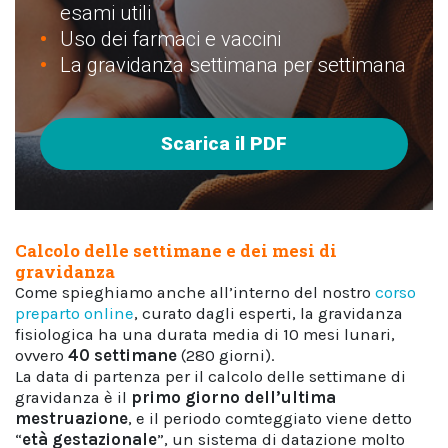
esami utili
Uso dei farmaci e vaccini
La gravidanza settimana per settimana
Scarica il PDF
Calcolo delle settimane e dei mesi di
gravidanza
Come spieghiamo anche all’interno del nostro
corso
preparto online
, curato dagli esperti, la gravidanza
fisiologica ha una durata media di 10 mesi lunari,
ovvero
40 settimane
(280 giorni).
La data di partenza per il calcolo delle settimane di
gravidanza è il
primo giorno dell’ultima
mestruazione
, e il periodo comteggiato viene detto
“
età gestazionale
”, un sistema di datazione molto