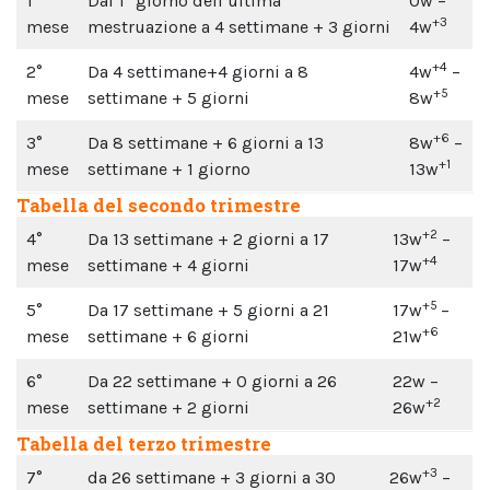
1°
Dal 1° giorno dell’ultima
0w –
+3
mese
mestruazione a 4 settimane + 3 giorni
4w
+4
2°
Da 4 settimane+4 giorni a 8
4w
–
+5
mese
settimane + 5 giorni
8w
+6
3°
Da 8 settimane + 6 giorni a 13
8w
–
+1
mese
settimane + 1 giorno
13w
Tabella del secondo trimestre
+2
4°
Da 13 settimane + 2 giorni a 17
13w
–
+4
mese
settimane + 4 giorni
17w
+5
5°
Da 17 settimane + 5 giorni a 21
17w
–
+6
mese
settimane + 6 giorni
21w
6°
Da 22 settimane + 0 giorni a 26
22w –
+2
mese
settimane + 2 giorni
26w
Tabella del terzo trimestre
+3
7°
da 26 settimane + 3 giorni a 30
26w
–