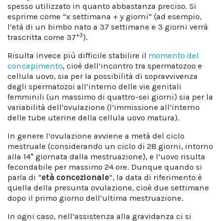
spesso utilizzato in quanto abbastanza preciso. Si
esprime come “x settimana + y giorni” (ad esempio,
l’età di un bimbo nato a 37 settimane e 3 giorni verrà
+3
trascritta come 37
).
Risulta invece più difficile stabilire il
momento del
concepimento
, cioè dell’incontro tra spermatozoo e
cellula uovo, sia per la possibilità di sopravvivenza
degli spermatozoi all’interno delle vie genitali
femminili (un massimo di quattro-sei giorni) sia per la
variabilità dell’ovulazione (l’immissione all’interno
delle tube uterine della cellula uovo matura).
In genere l’ovulazione avviene a metà del ciclo
mestruale (considerando un ciclo di 28 giorni, intorno
alla 14° giornata dalla mestruazione), e l’uovo risulta
fecondabile per massimo 24 ore. Dunque quando si
parla di “
età concezionale
”, la data di riferimento è
quella della presunta ovulazione, cioè due settimane
dopo il primo giorno dell’ultima mestruazione.
In ogni caso, nell’assistenza alla gravidanza ci si