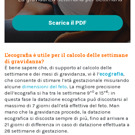
Scarica il PDF
L’ecografia è utile per il calcolo delle settimane
di gravidanza?
È bene sapere che, di supporto al calcolo delle
settimane e dei mesi di gravidanza, vi è l’
ecografia
,
che consente di stimare l’età gestazionale misurando
alcune
dimensioni del feto
. La migliore precisione
+0
+6
dell’ecografia si ha tra le settimane 9
e 15
: in
questa fase la datazione ecografica può discostarsi al
massimo di 7 giorni dall’età effettiva del feto. Man
mano che la gravidanza procede, la datazione
ecografica si discosta sempre di più, fino ad arrivare a
21 giorni di differenza in caso di datazione effettuata a
28 settimane di gestazione.