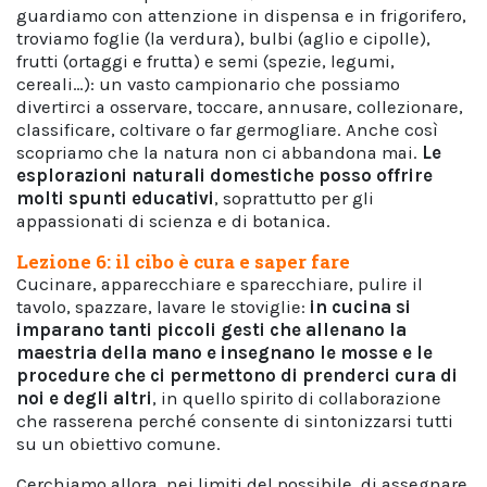
guardiamo con attenzione in dispensa e in frigorifero,
troviamo foglie (la verdura), bulbi (aglio e cipolle),
frutti (ortaggi e frutta) e semi (spezie, legumi,
cereali…): un vasto campionario che possiamo
divertirci a osservare, toccare, annusare, collezionare,
classificare, coltivare o far germogliare. Anche così
scopriamo che la natura non ci abbandona mai.
Le
esplorazioni naturali domestiche posso offrire
molti spunti educativi
, soprattutto per gli
appassionati di scienza e di botanica.
Lezione 6: il cibo è cura e saper fare
Cucinare, apparecchiare e sparecchiare, pulire il
tavolo, spazzare, lavare le stoviglie:
in cucina si
imparano tanti piccoli gesti che allenano la
maestria della mano e insegnano le mosse e le
procedure che ci permettono di prenderci cura di
noi e degli altri
, in quello spirito di collaborazione
che rasserena perché consente di sintonizzarsi tutti
su un obiettivo comune.
Cerchiamo allora, nei limiti del possibile, di assegnare