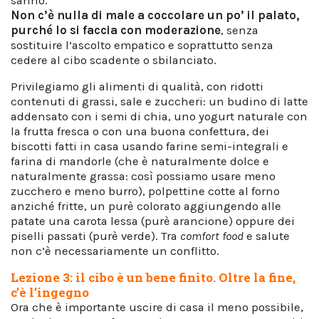
sanno.
Non c’è nulla di male a coccolare un po’ il palato,
purché lo si faccia con moderazione
, senza
sostituire l’ascolto empatico e soprattutto senza
cedere al cibo scadente o sbilanciato.
Privilegiamo gli alimenti di qualità, con ridotti
contenuti di grassi, sale e zuccheri: un budino di latte
addensato con i semi di chia, uno yogurt naturale con
la frutta fresca o con una buona confettura, dei
biscotti fatti in casa usando farine semi-integrali e
farina di mandorle (che è naturalmente dolce e
naturalmente grassa: così possiamo usare meno
zucchero e meno burro), polpettine cotte al forno
anziché fritte, un purè colorato aggiungendo alle
patate una carota lessa (purè arancione) oppure dei
piselli passati (purè verde). Tra
comfort food
e salute
non c’è necessariamente un conflitto.
Lezione 3: il cibo è un bene finito. Oltre la fine,
c’è l’ingegno
Ora che è importante uscire di casa il meno possibile,