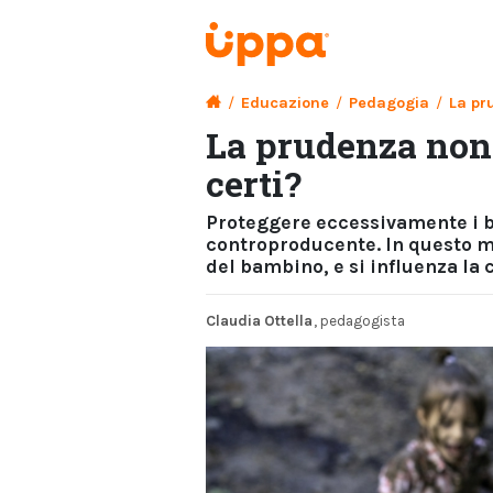
/
Educazione
/
Pedagogia
/
La pr
La prudenza non
certi?
Proteggere eccessivamente i ba
controproducente. In questo mo
del bambino, e si influenza la 
Claudia Ottella
, pedagogista