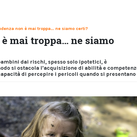
udenza non è mai troppa… ne siamo certi?
 è mai troppa… ne siamo
mbini dai rischi, spesso solo ipotetici, è
do si ostacola l’acquisizione di abilità e competenz
capacità di percepire i pericoli quando si presentano