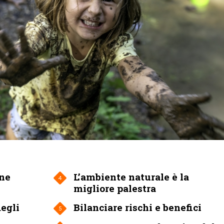
one
L’ambiente naturale è la
4
migliore palestra
egli
Bilanciare rischi e benefici
5