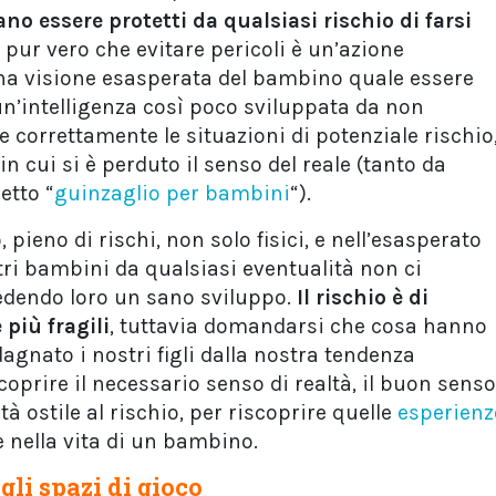
o essere protetti da qualsiasi rischio di farsi
pur vero che evitare pericoli è un’azione
na visione esasperata del bambino quale essere
n’intelligenza così poco sviluppata da non
e correttamente le situazioni di potenziale rischio
n cui si è perduto il senso del reale (tanto da
etto “
guinzaglio per bambini
“).
 pieno di rischi, non solo fisici, e nell’esasperato
tri bambini da qualsiasi eventualità non ci
dendo loro un sano sviluppo.
Il rischio è di
più fragili
, tuttavia domandarsi che cosa hanno
gnato i nostri figli dalla nostra tendenza
scoprire il necessario senso di realtà, il buon senso
tà ostile al rischio, per riscoprire quelle
esperienz
nella vita di un bambino.
li spazi di gioco