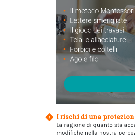
Il metodo Montessori
Lettere smerigliate
Il gioco dei travasi
Telai e allacciature
Forbici e coltelli
Ago e filo
I rischi di una protezio
La ragione di quanto sta acc
modifiche nella nostra percezi