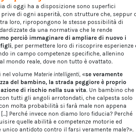
zia di oggi ha a disposizione sono superfici
rive di ogni asperità, con strutture che, seppur 
 tra loro, ripropongono le stesse possibilità di
ardizzate da una normativa che le rende
o perciò immaginare di ampliare di nuovo i
figli
, per permettere loro di riscoprire esperienze 
ndo in campo competenze specifiche, allenino
al mondo reale, dove non tutto è ovattato.
i nel volume
Materie intelligenti
, «
se veramente
zza del bambino, la strada peggiore è proprio
azione di rischio nella sua vita
. Un bambino che
con tutti gli angoli arrotondati, che calpesta solo
, con molta probabilità si farà male non appena
. […] Perché invece non diamo loro fiducia? Perché
isire quelle abilità e competenze motorie ed
 unico antidoto contro il farsi veramente male?».