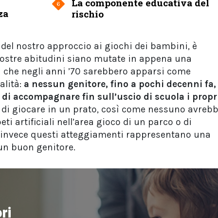
La componente educativa del
6
za
rischio
e del nostro approccio ai giochi dei bambini, è
 nostre abitudini siano mutate in appena una
che negli anni ’70 sarebbero apparsi come
alità:
a nessun genitore, fino a pochi decenni fa,
 di accompagnare fin sull’uscio di scuola i propr
o di giocare in un prato, così come nessuno avreb
i artificiali nell’area gioco di un parco o di
i invece questi atteggiamenti rappresentano una
 un buon genitore.
ri